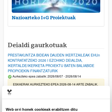
Nazioarteko I+G Proiektuak
Deialdi gaurkotuak
PRESTAKUNTZA BIDEAN DAUDEN IKERTZAILEAK EHUn
KONTRATATZEKO 2026 I EZOHIKO DEIALDIA,
IKERTALDE/IKERKETA PROIEKTU BATEN BALIABIDE
PROPIOEKIN FINANTZATURIK
Aurkezteko epea zabalik: 2026/08/07 - 2026/08/14
ESKAERAK AURKEZTEKO EPEA 2026-08-14 ARTE ZABALIK.
UPV/EHUn Azpiegitura Zientifikoa eta Funts Bibliografikoak
erosi eta berritzeko laguntzak 2026
Izapide irekia
Web orri honek cookieak erabiltzen ditu