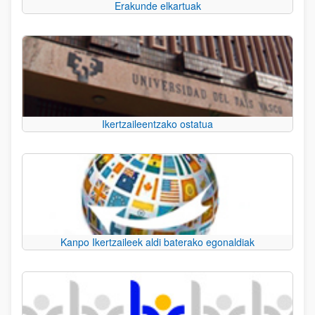
Erakunde elkartuak
Ikertzaileentzako ostatua
Kanpo Ikertzaileek aldi baterako egonaldiak