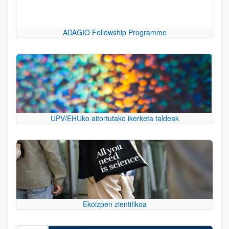
ADAGIO Fellowship Programme
UPV/EHUko aitortutako ikerketa taldeak
Ekoizpen zientifikoa