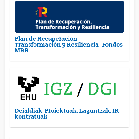
Plan de Recuperación
Transformación y Resiliencia- Fondos
MRR
Deialdiak, Proiektuak, Laguntzak, IK
kontratuak