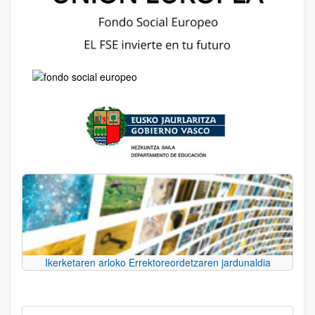
Ikerketaren arloko Errektoreordetzaren jardunaldia