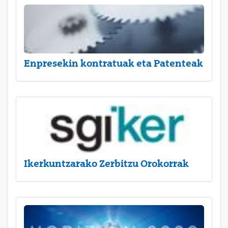
Enpresekin kontratuak eta Patenteak
Ikerkuntzarako Zerbitzu Orokorrak