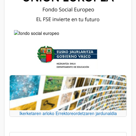
Ikerketaren arloko Errektoreordetzaren jardunaldia