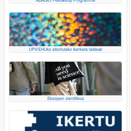
UPV/EHUko aitortutako ikerketa taldeak
Ekoizpen zientifikoa