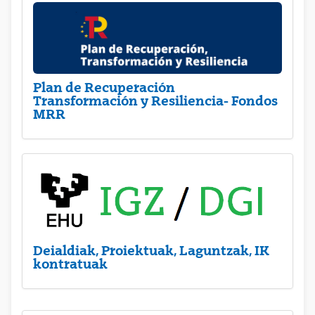
Plan de Recuperación
Transformación y Resiliencia- Fondos
MRR
Deialdiak, Proiektuak, Laguntzak, IK
kontratuak