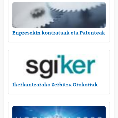
Enpresekin kontratuak eta Patenteak
Ikerkuntzarako Zerbitzu Orokorrak