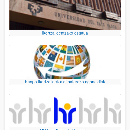
Ikertzaileentzako ostatua
Kanpo Ikertzaileek aldi baterako egonaldiak