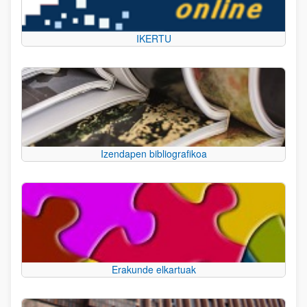
IKERTU
Izendapen bibliografikoa
Erakunde elkartuak