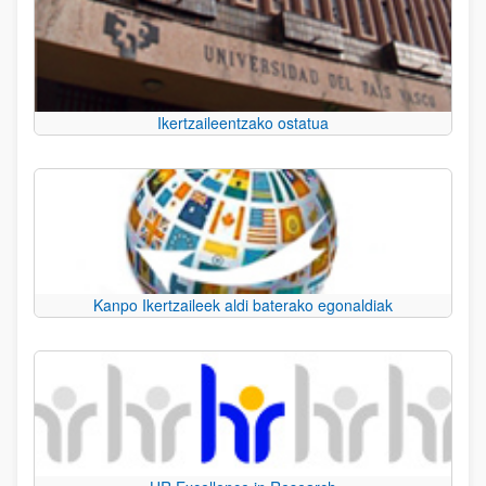
Ikertzaileentzako ostatua
Kanpo Ikertzaileek aldi baterako egonaldiak