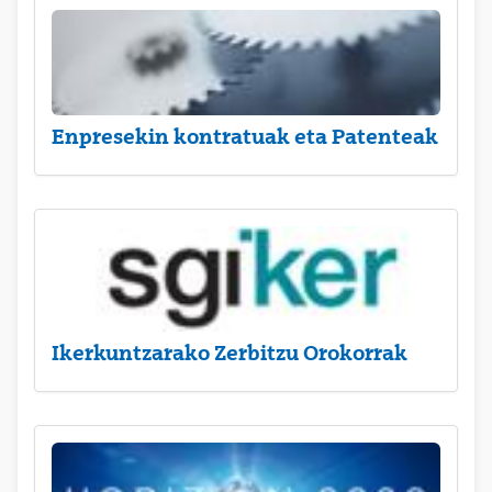
Enpresekin kontratuak eta Patenteak
Ikerkuntzarako Zerbitzu Orokorrak