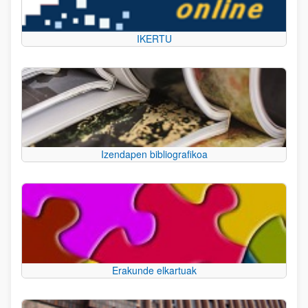
IKERTU
Izendapen bibliografikoa
Erakunde elkartuak