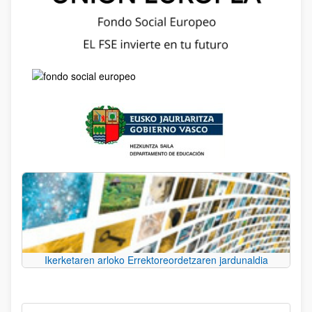
Ikerketaren arloko Errektoreordetzaren jardunaldia