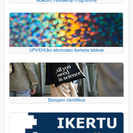
UPV/EHUko aitortutako ikerketa taldeak
Ekoizpen zientifikoa