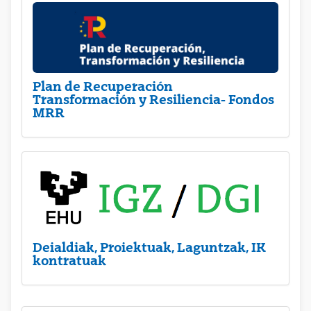
Plan de Recuperación
Transformación y Resiliencia- Fondos
MRR
Deialdiak, Proiektuak, Laguntzak, IK
kontratuak