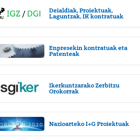
Deialdiak, Proiektuak,
Laguntzak, IK kontratuak
Enpresekin kontratuak eta
Patenteak
Ikerkuntzarako Zerbitzu
Orokorrak
Nazioarteko I+G Proiektuak