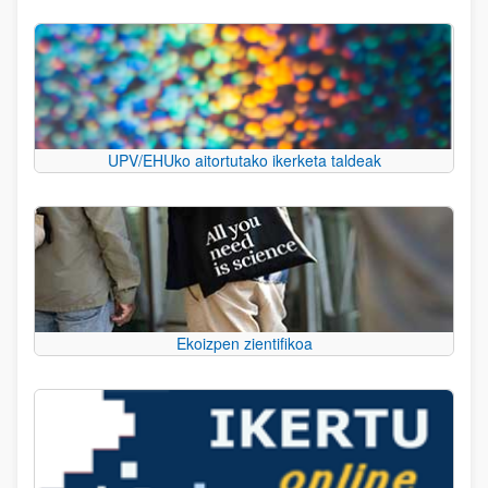
UPV/EHUko aitortutako ikerketa taldeak
Ekoizpen zientifikoa