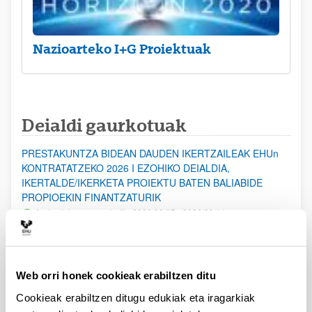
Nazioarteko I+G Proiektuak
Deialdi gaurkotuak
PRESTAKUNTZA BIDEAN DAUDEN IKERTZAILEAK EHUn
KONTRATATZEKO 2026 I EZOHIKO DEIALDIA,
IKERTALDE/IKERKETA PROIEKTU BATEN BALIABIDE
PROPIOEKIN FINANTZATURIK
Aurkezteko epea zabalik: 2026/08/07 - 2026/08/14
ESKAERAK AURKEZTEKO EPEA 2026-08-14 ARTE ZABALIK.
UPV/EHUn Azpiegitura Zientifikoa eta Funts Bibliografikoak
Web orri honek cookieak erabiltzen ditu
erosi eta berritzeko laguntzak 2026
Izapide irekia
Cookieak erabiltzen ditugu edukiak eta iragarkiak