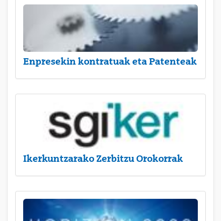
Enpresekin kontratuak eta Patenteak
Ikerkuntzarako Zerbitzu Orokorrak