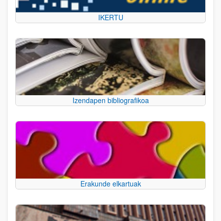
IKERTU
Izendapen bibliografikoa
Erakunde elkartuak