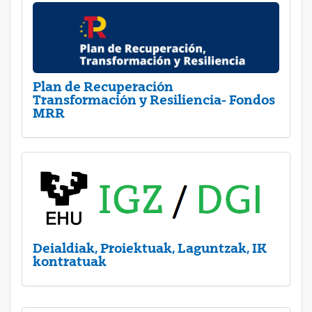
Plan de Recuperación
Transformación y Resiliencia- Fondos
MRR
Deialdiak, Proiektuak, Laguntzak, IK
kontratuak