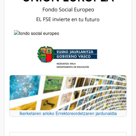
Ikerketaren arloko Errektoreordetzaren jardunaldia