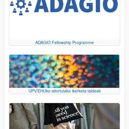
ADAGIO Fellowship Programme
UPV/EHUko aitortutako ikerketa taldeak