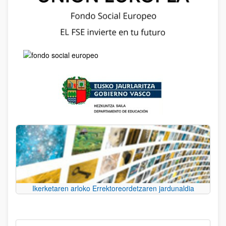
Ikerketaren arloko Errektoreordetzaren jardunaldia