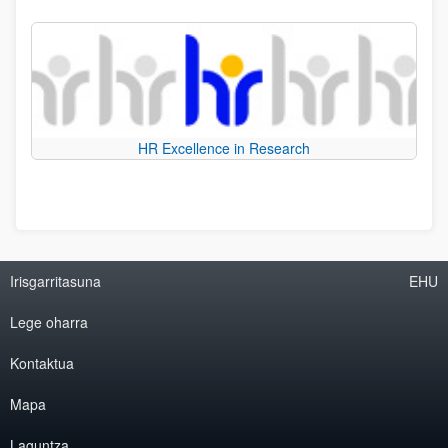
HR Excellence in Research
Irisgarritasuna
EHU
Lege oharra
Kontaktua
Mapa
Laguntza