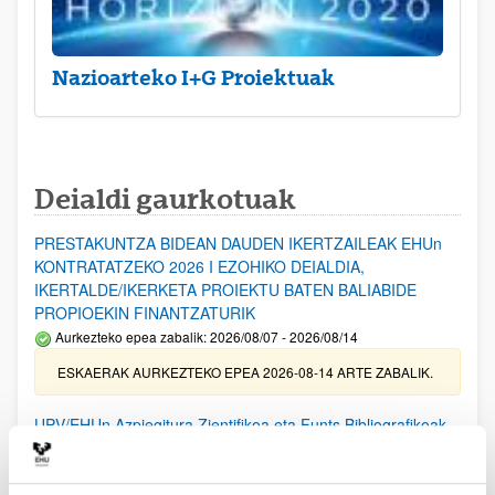
Nazioarteko I+G Proiektuak
Deialdi gaurkotuak
PRESTAKUNTZA BIDEAN DAUDEN IKERTZAILEAK EHUn
KONTRATATZEKO 2026 I EZOHIKO DEIALDIA,
IKERTALDE/IKERKETA PROIEKTU BATEN BALIABIDE
PROPIOEKIN FINANTZATURIK
Aurkezteko epea zabalik: 2026/08/07 - 2026/08/14
ESKAERAK AURKEZTEKO EPEA 2026-08-14 ARTE ZABALIK.
UPV/EHUn Azpiegitura Zientifikoa eta Funts Bibliografikoak
erosi eta berritzeko laguntzak 2026
Izapide irekia