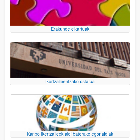
Erakunde elkartuak
Ikertzaileentzako ostatua
Kanpo Ikertzaileek aldi baterako egonaldiak