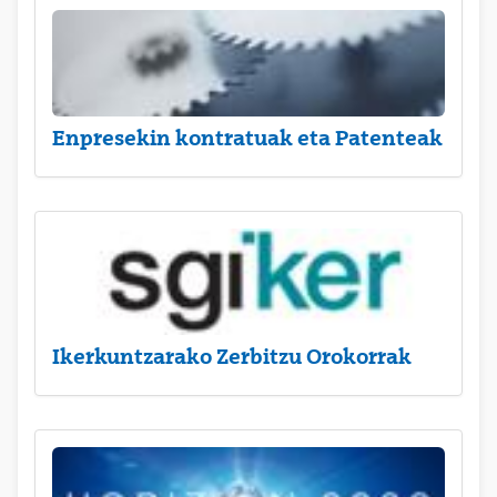
Enpresekin kontratuak eta Patenteak
Ikerkuntzarako Zerbitzu Orokorrak