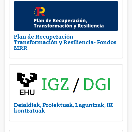
Plan de Recuperación
Transformación y Resiliencia- Fondos
MRR
Deialdiak, Proiektuak, Laguntzak, IK
kontratuak