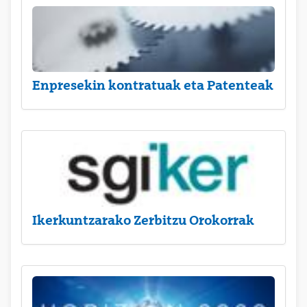
Enpresekin kontratuak eta Patenteak
Ikerkuntzarako Zerbitzu Orokorrak