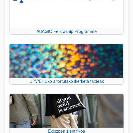
ADAGIO Fellowship Programme
UPV/EHUko aitortutako ikerketa taldeak
Ekoizpen zientifikoa