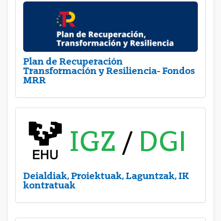
Plan de Recuperación
Transformación y Resiliencia- Fondos
MRR
Deialdiak, Proiektuak, Laguntzak, IK
kontratuak