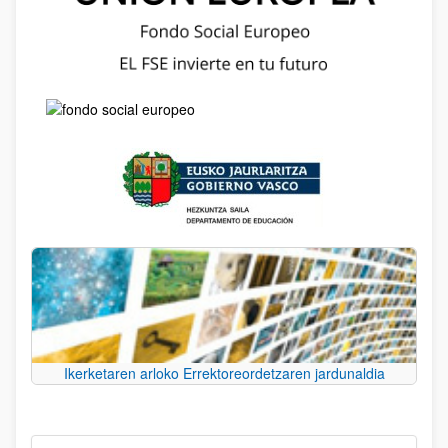
Ikerketaren arloko Errektoreordetzaren jardunaldia