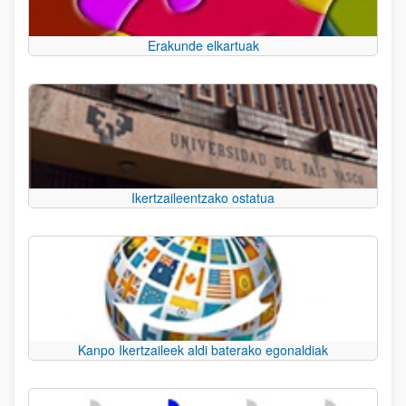
Erakunde elkartuak
Ikertzaileentzako ostatua
Kanpo Ikertzaileek aldi baterako egonaldiak