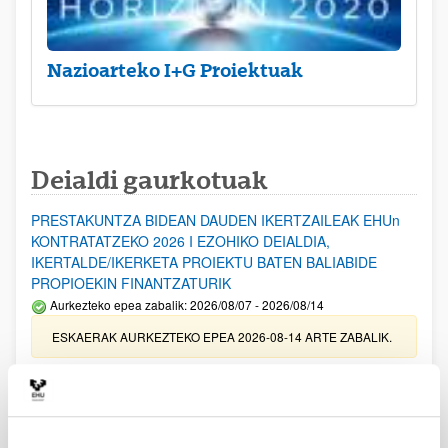
Nazioarteko I+G Proiektuak
Deialdi gaurkotuak
PRESTAKUNTZA BIDEAN DAUDEN IKERTZAILEAK EHUn
KONTRATATZEKO 2026 I EZOHIKO DEIALDIA,
IKERTALDE/IKERKETA PROIEKTU BATEN BALIABIDE
PROPIOEKIN FINANTZATURIK
Aurkezteko epea zabalik: 2026/08/07 - 2026/08/14
ESKAERAK AURKEZTEKO EPEA 2026-08-14 ARTE ZABALIK.
UPV/EHUn Azpiegitura Zientifikoa eta Funts Bibliografikoak
erosi eta berritzeko laguntzak 2026
Izapide irekia