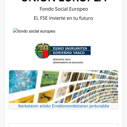
Ikerketaren arloko Errektoreordetzaren jardunaldia