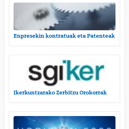
Enpresekin kontratuak eta Patenteak
Ikerkuntzarako Zerbitzu Orokorrak