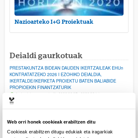
Nazioarteko I+G Proiektuak
Deialdi gaurkotuak
PRESTAKUNTZA BIDEAN DAUDEN IKERTZAILEAK EHUn
KONTRATATZEKO 2026 I EZOHIKO DEIALDIA,
IKERTALDE/IKERKETA PROIEKTU BATEN BALIABIDE
PROPIOEKIN FINANTZATURIK
Aurkezteko epea zabalik: 2026/08/07 - 2026/08/14
ESKAERAK AURKEZTEKO EPEA 2026-08-14 ARTE ZABALIK.
UPV/EHUn Azpiegitura Zientifikoa eta Funts Bibliografikoak
Web orri honek cookieak erabiltzen ditu
erosi eta berritzeko laguntzak 2026
Izapide irekia
Cookieak erabiltzen ditugu edukiak eta iragarkiak