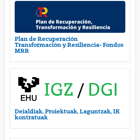
Plan de Recuperación
Transformación y Resiliencia- Fondos
MRR
Deialdiak, Proiektuak, Laguntzak, IK
kontratuak