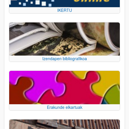
IKERTU
Izendapen bibliografikoa
Erakunde elkartuak