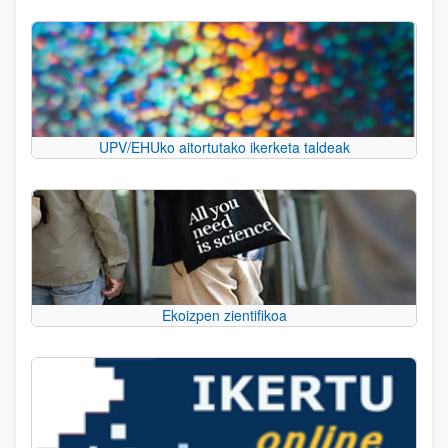
UPV/EHUko aitortutako ikerketa taldeak
Ekoizpen zientifikoa