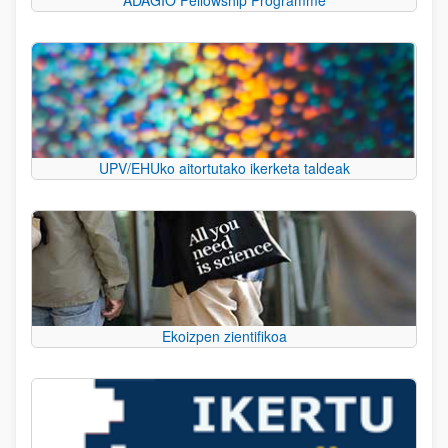
UPV/EHUko aitortutako ikerketa taldeak
Ekoizpen zientifikoa