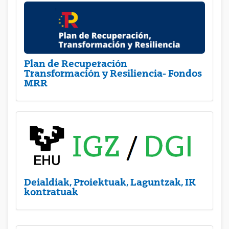
Plan de Recuperación
Transformación y Resiliencia- Fondos
MRR
Deialdiak, Proiektuak, Laguntzak, IK
kontratuak