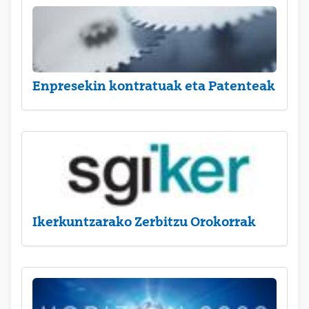
Enpresekin kontratuak eta Patenteak
Ikerkuntzarako Zerbitzu Orokorrak