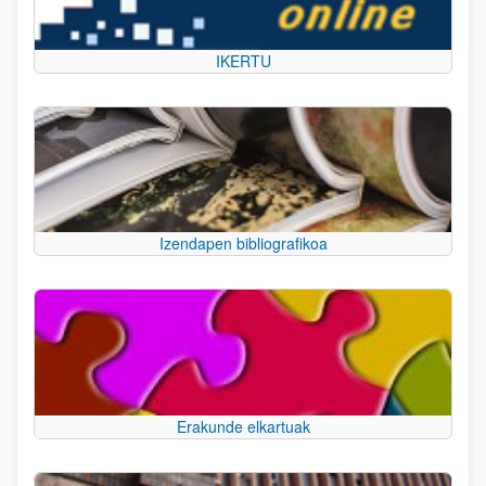
IKERTU
Izendapen bibliografikoa
Erakunde elkartuak