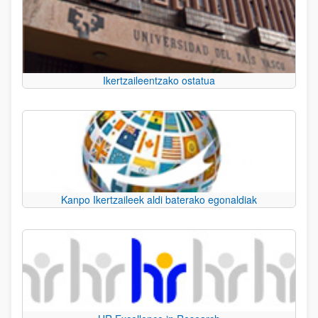
Ikertzaileentzako ostatua
Kanpo Ikertzaileek aldi baterako egonaldiak