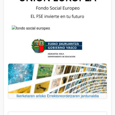
Ikerketaren arloko Errektoreordetzaren jardunaldia