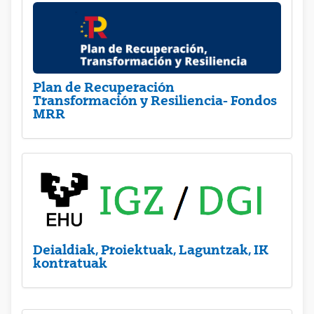
Plan de Recuperación
Transformación y Resiliencia- Fondos
MRR
Deialdiak, Proiektuak, Laguntzak, IK
kontratuak