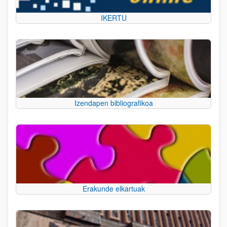
IKERTU
Izendapen bibliografikoa
Erakunde elkartuak