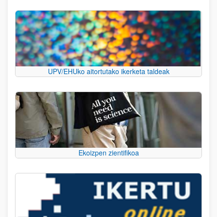
UPV/EHUko aitortutako ikerketa taldeak
Ekoizpen zientifikoa