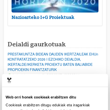
Nazioarteko I+G Proiektuak
Deialdi gaurkotuak
PRESTAKUNTZA BIDEAN DAUDEN IKERTZAILEAK EHUn
KONTRATATZEKO 2026 I EZOHIKO DEIALDIA,
IKERTALDE/IKERKETA PROIEKTU BATEN BALIABIDE
PROPIOEKIN FINANTZATURIK
Aurkezteko epea zabalik: 2026/08/07 - 2026/08/14
ESKAERAK AURKEZTEKO EPEA 2026-08-14 ARTE ZABALIK.
UPV/EHUn Azpiegitura Zientifikoa eta Funts Bibliografikoak
Web orri honek cookieak erabiltzen ditu
erosi eta berritzeko laguntzak 2026
Izapide irekia
Cookieak erabiltzen ditugu edukiak eta iragarkiak