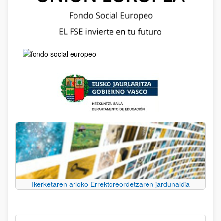
Ikerketaren arloko Errektoreordetzaren jardunaldia