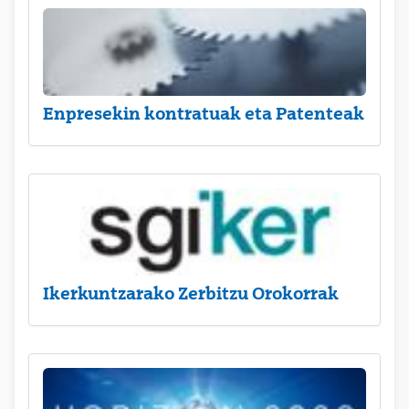
Enpresekin kontratuak eta Patenteak
Ikerkuntzarako Zerbitzu Orokorrak