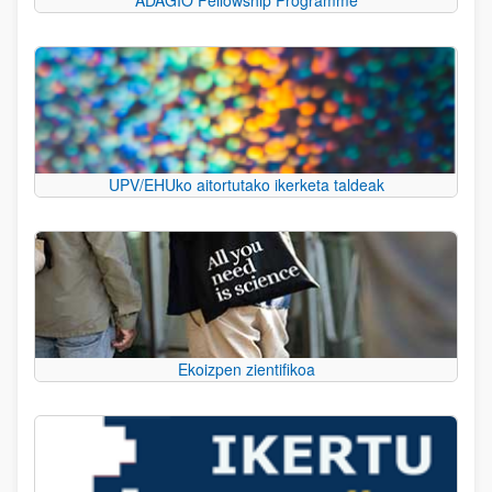
UPV/EHUko aitortutako ikerketa taldeak
Ekoizpen zientifikoa