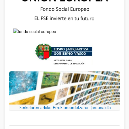
Ikerketaren arloko Errektoreordetzaren jardunaldia