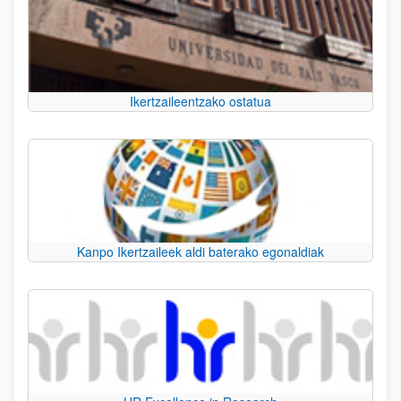
Ikertzaileentzako ostatua
Kanpo Ikertzaileek aldi baterako egonaldiak