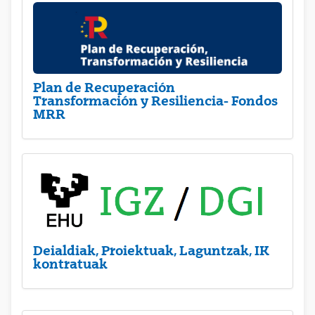
Plan de Recuperación
Transformación y Resiliencia- Fondos
MRR
Deialdiak, Proiektuak, Laguntzak, IK
kontratuak