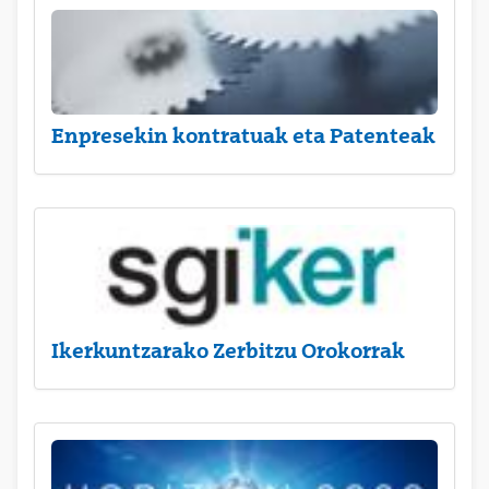
Enpresekin kontratuak eta Patenteak
Ikerkuntzarako Zerbitzu Orokorrak