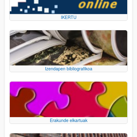
IKERTU
Izendapen bibliografikoa
Erakunde elkartuak