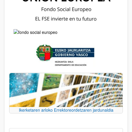
Ikerketaren arloko Errektoreordetzaren jardunaldia