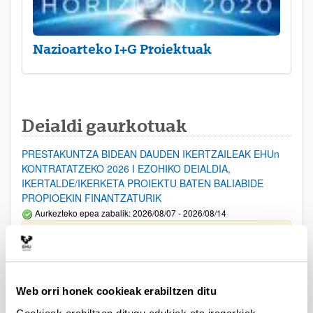
Nazioarteko I+G Proiektuak
Deialdi gaurkotuak
PRESTAKUNTZA BIDEAN DAUDEN IKERTZAILEAK EHUn
KONTRATATZEKO 2026 I EZOHIKO DEIALDIA,
IKERTALDE/IKERKETA PROIEKTU BATEN BALIABIDE
PROPIOEKIN FINANTZATURIK
Aurkezteko epea zabalik: 2026/08/07 - 2026/08/14
ESKAERAK AURKEZTEKO EPEA 2026-08-14 ARTE ZABALIK.
UPV/EHUn Azpiegitura Zientifikoa eta Funts Bibliografikoak
erosi eta berritzeko laguntzak 2026
Web orri honek cookieak erabiltzen ditu
Izapide irekia