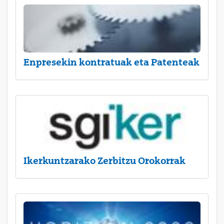
Enpresekin kontratuak eta Patenteak
Ikerkuntzarako Zerbitzu Orokorrak