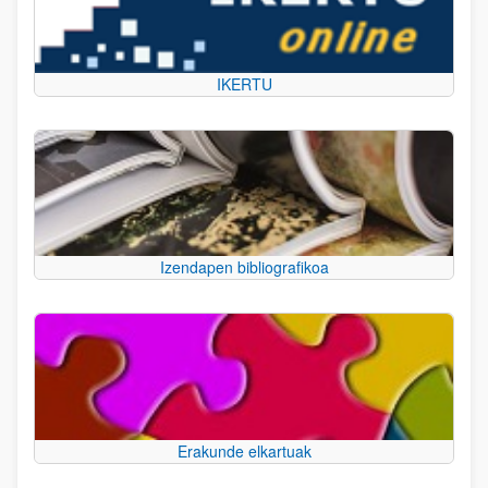
IKERTU
Izendapen bibliografikoa
Erakunde elkartuak