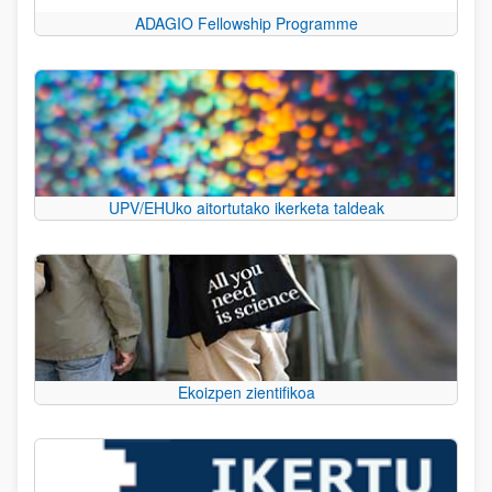
ADAGIO Fellowship Programme
UPV/EHUko aitortutako ikerketa taldeak
Ekoizpen zientifikoa