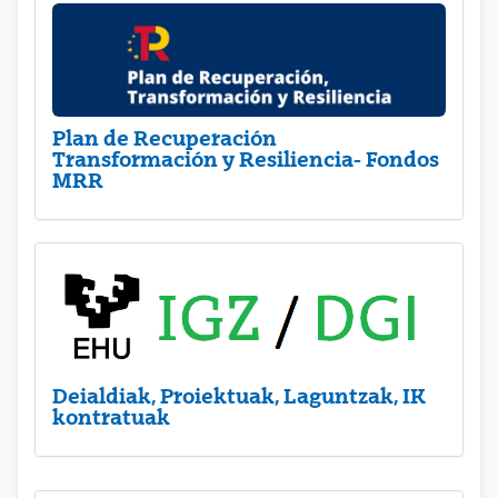
Plan de Recuperación
Transformación y Resiliencia- Fondos
MRR
Deialdiak, Proiektuak, Laguntzak, IK
kontratuak