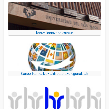
Ikertzaileentzako ostatua
Kanpo Ikertzaileek aldi baterako egonaldiak