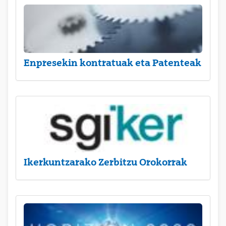
Enpresekin kontratuak eta Patenteak
Ikerkuntzarako Zerbitzu Orokorrak