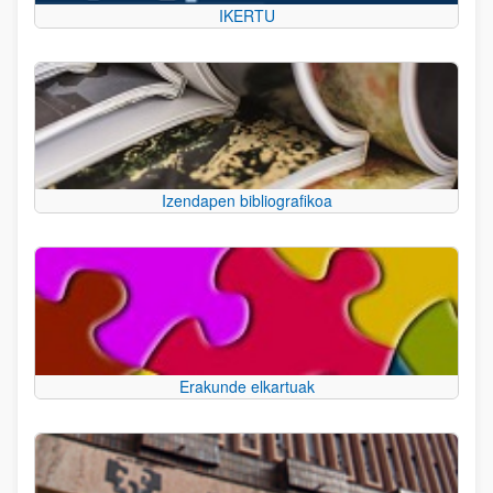
IKERTU
Izendapen bibliografikoa
Erakunde elkartuak