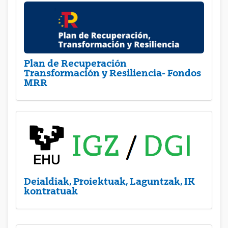
Plan de Recuperación
Transformación y Resiliencia- Fondos
MRR
Deialdiak, Proiektuak, Laguntzak, IK
kontratuak