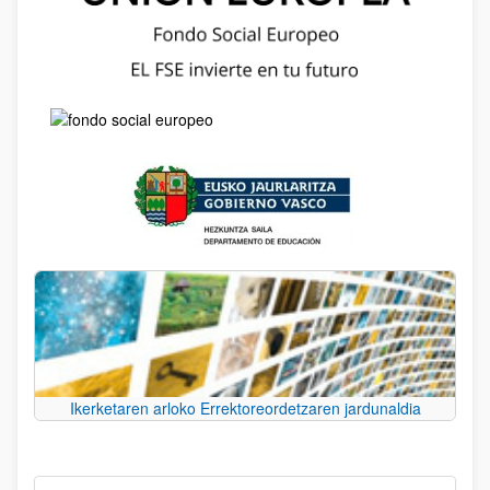
Ikerketaren arloko Errektoreordetzaren jardunaldia