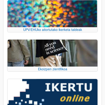
UPV/EHUko aitortutako ikerketa taldeak
Ekoizpen zientifikoa