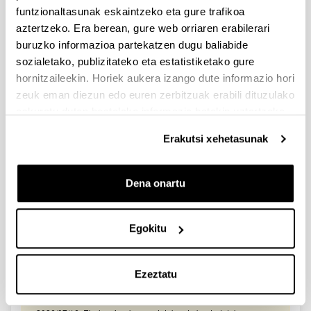
2026/03/25. Onartutako eta baztertutako eskabideen behin-
funtzionaltasunak eskaintzeko eta gure trafikoa
behineko zerrendako akatsen zuzenketa - 2026/03/23-
aztertzeko. Era berean, gure web orriaren erabilerari
Onartuak izan diren eta akatsen bat zuzendu behar duten
eskaeren behin-behineko zerrenda. Alegazioak aurkezteko
buruzko informazioa partekatzen dugu baliabide
epea: 2026/03/24tik 2026/04/09rarte. (biak barne)
sozialetako, publizitateko eta estatistiketako gure
hornitzaileekin. Horiek aukera izango dute informazio hori
Zientzia, Teknologia eta Berrikuntza arloetako kultura
zeuk eman diezun edo euren zerbitzuak erabili dituzulako
sustatzeko laguntzen deialdia (FECYT) 2026
eskuratu duten bestelako informazio batekin uztartzeko.
Aurkezteko epea zabalik: 2026/07/01 - 2026/09/16 13:00
Erakutsi xehetasunak
Dokumentazioa bidaltzeko barne-epea: bakarkako
proposamenak 2026/09/14 –proposamen koordinatuak:
2026/09/11
Dena onartu
FUNDACION LA CAIXA JUNIOR LEADER RETAINING
PROGRAMME 2027
Izapide irekia
Egokitu
IKERTZAILE DOKTOREAK UPV/EHUn KONTRATATZEKO
DEIALDIA (2026)
Ezeztatu
Izapide irekia (Eskaerak aurkezteko epea: 2026/06/03 - 2026/06/25
23:59)