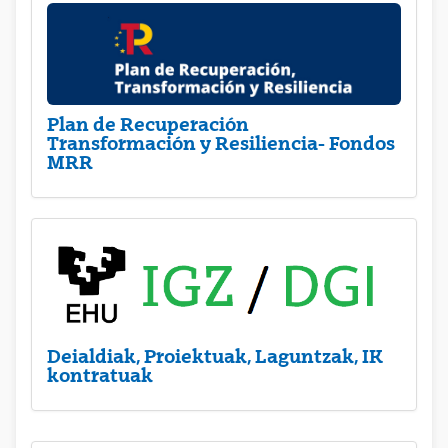
Plan de Recuperación
Transformación y Resiliencia- Fondos
MRR
Deialdiak, Proiektuak, Laguntzak, IK
kontratuak