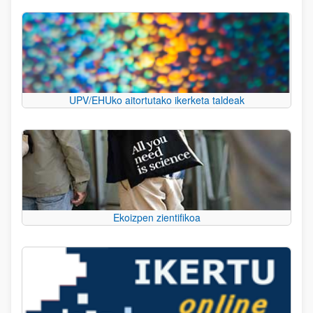
UPV/EHUko aitortutako ikerketa taldeak
Ekoizpen zientifikoa