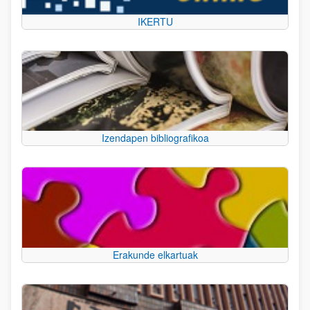
IKERTU
Izendapen bibliografikoa
Erakunde elkartuak