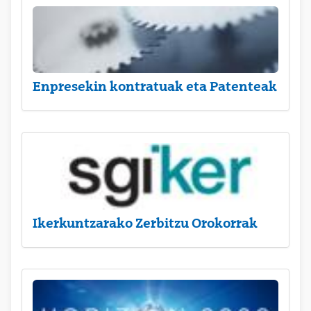
Enpresekin kontratuak eta Patenteak
Ikerkuntzarako Zerbitzu Orokorrak