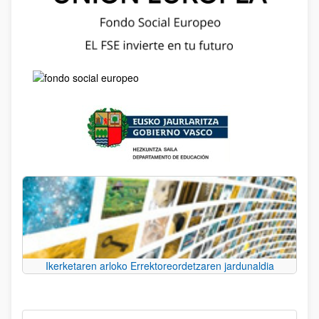
Ikerketaren arloko Errektoreordetzaren jardunaldia