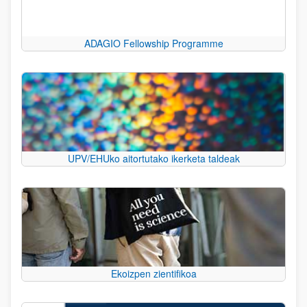
ADAGIO Fellowship Programme
UPV/EHUko aitortutako ikerketa taldeak
Ekoizpen zientifikoa