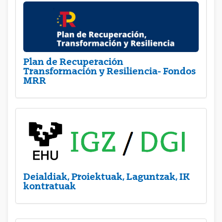
Plan de Recuperación
Transformación y Resiliencia- Fondos
MRR
Deialdiak, Proiektuak, Laguntzak, IK
kontratuak