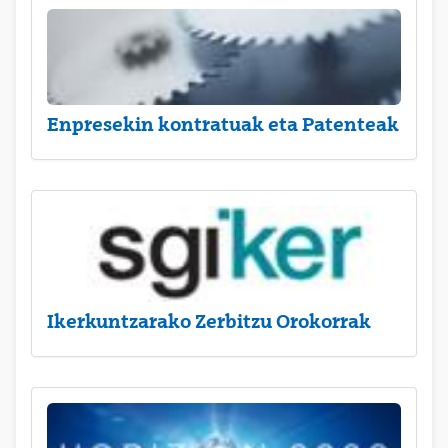
Enpresekin kontratuak eta Patenteak
Ikerkuntzarako Zerbitzu Orokorrak