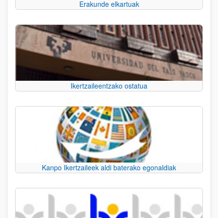
Erakunde elkartuak
Ikertzaileentzako ostatua
Kanpo Ikertzaileek aldi baterako egonaldiak