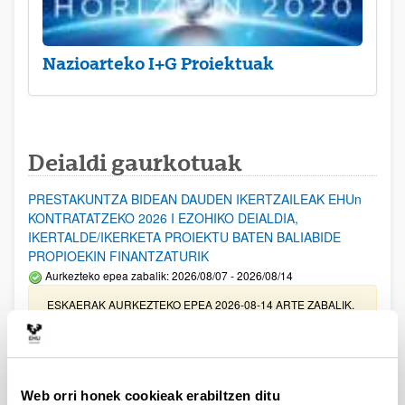
Nazioarteko I+G Proiektuak
Deialdi gaurkotuak
PRESTAKUNTZA BIDEAN DAUDEN IKERTZAILEAK EHUn
KONTRATATZEKO 2026 I EZOHIKO DEIALDIA,
IKERTALDE/IKERKETA PROIEKTU BATEN BALIABIDE
PROPIOEKIN FINANTZATURIK
Aurkezteko epea zabalik: 2026/08/07 - 2026/08/14
ESKAERAK AURKEZTEKO EPEA 2026-08-14 ARTE ZABALIK.
UPV/EHUn Azpiegitura Zientifikoa eta Funts Bibliografikoak
erosi eta berritzeko laguntzak 2026
Izapide irekia
Web orri honek cookieak erabiltzen ditu