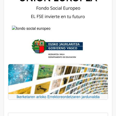
Ikerketaren arloko Errektoreordetzaren jardunaldia