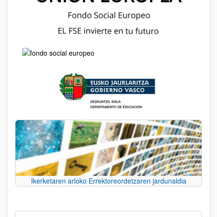
Ikerketaren arloko Errektoreordetzaren jardunaldia