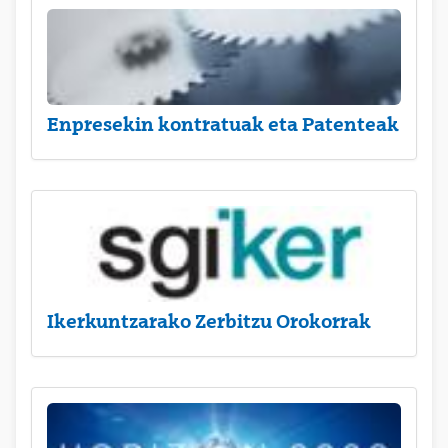
Enpresekin kontratuak eta Patenteak
Ikerkuntzarako Zerbitzu Orokorrak