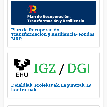
Plan de Recuperación
Transformación y Resiliencia- Fondos
MRR
Deialdiak, Proiektuak, Laguntzak, IK
kontratuak