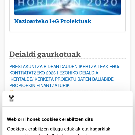
Nazioarteko I+G Proiektuak
Deialdi gaurkotuak
PRESTAKUNTZA BIDEAN DAUDEN IKERTZAILEAK EHUn
KONTRATATZEKO 2026 I EZOHIKO DEIALDIA,
IKERTALDE/IKERKETA PROIEKTU BATEN BALIABIDE
PROPIOEKIN FINANTZATURIK
Aurkezteko epea ez dago zabalik: 2026/08/07 - 2026/08/14
ESKAERAK AURKEZTEKO EPEA 2026-08-14 ARTE ZABALIK.
UPV/EHUn Azpiegitura Zientifikoa eta Funts Bibliografikoak
Web orri honek cookieak erabiltzen ditu
erosi eta berritzeko laguntzak 2026
Izapide irekia
Cookieak erabiltzen ditugu edukiak eta iragarkiak