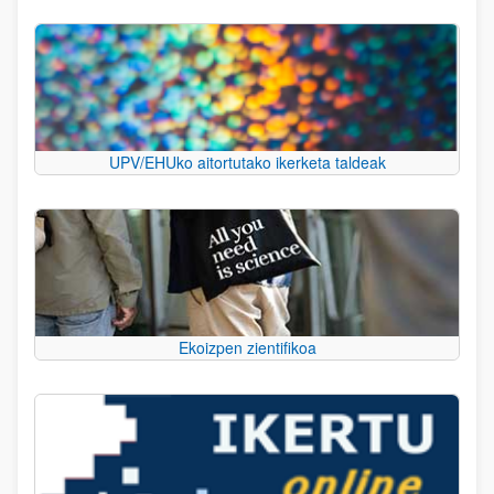
UPV/EHUko aitortutako ikerketa taldeak
Ekoizpen zientifikoa