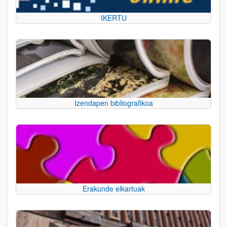
IKERTU
Izendapen bibliografikoa
Erakunde elkartuak