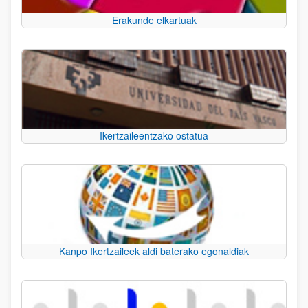
Erakunde elkartuak
Ikertzaileentzako ostatua
Kanpo Ikertzaileek aldi baterako egonaldiak