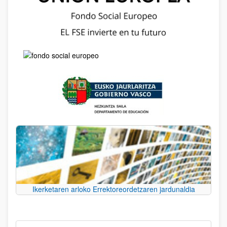
Ikerketaren arloko Errektoreordetzaren jardunaldia