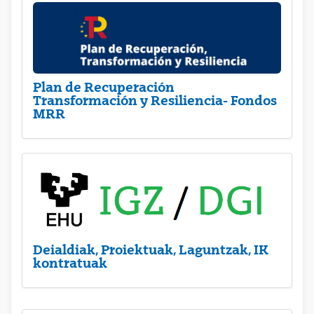
Plan de Recuperación
Transformación y Resiliencia- Fondos
MRR
Deialdiak, Proiektuak, Laguntzak, IK
kontratuak