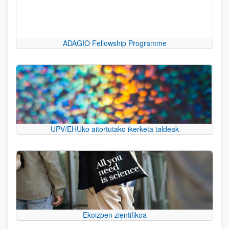
ADAGIO Fellowship Programme
UPV/EHUko aitortutako ikerketa taldeak
Ekoizpen zientifikoa