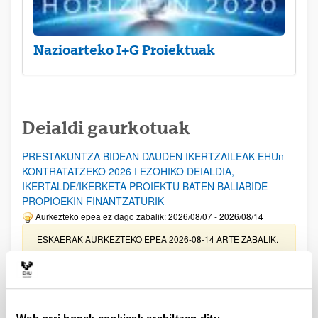
Nazioarteko I+G Proiektuak
Deialdi gaurkotuak
PRESTAKUNTZA BIDEAN DAUDEN IKERTZAILEAK EHUn
KONTRATATZEKO 2026 I EZOHIKO DEIALDIA,
IKERTALDE/IKERKETA PROIEKTU BATEN BALIABIDE
PROPIOEKIN FINANTZATURIK
Aurkezteko epea ez dago zabalik: 2026/08/07 - 2026/08/14
ESKAERAK AURKEZTEKO EPEA 2026-08-14 ARTE ZABALIK.
UPV/EHUn Azpiegitura Zientifikoa eta Funts Bibliografikoak
erosi eta berritzeko laguntzak 2026
Izapide irekia