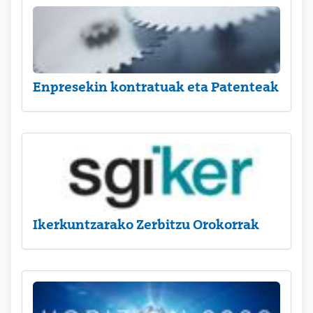
Enpresekin kontratuak eta Patenteak
Ikerkuntzarako Zerbitzu Orokorrak