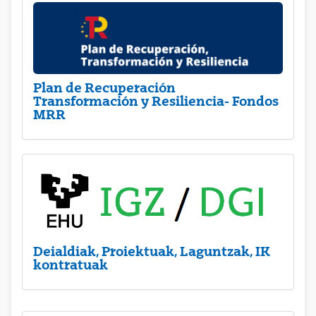
Plan de Recuperación
Transformación y Resiliencia- Fondos
MRR
Deialdiak, Proiektuak, Laguntzak, IK
kontratuak