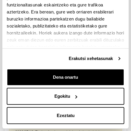
2026/03/25. Onartutako eta baztertutako eskabideen behin-
funtzionaltasunak eskaintzeko eta gure trafikoa
behineko zerrendako akatsen zuzenketa - 2026/03/23-
aztertzeko. Era berean, gure web orriaren erabilerari
Onartuak izan diren eta akatsen bat zuzendu behar duten
eskaeren behin-behineko zerrenda. Alegazioak aurkezteko
buruzko informazioa partekatzen dugu baliabide
epea: 2026/03/24tik 2026/04/09rarte. (biak barne)
sozialetako, publizitateko eta estatistiketako gure
hornitzaileekin. Horiek aukera izango dute informazio hori
Zientzia, Teknologia eta Berrikuntza arloetako kultura
zeuk eman diezun edo euren zerbitzuak erabili dituzulako
sustatzeko laguntzen deialdia (FECYT) 2026
eskuratu duten bestelako informazio batekin uztartzeko.
Aurkezteko epea zabalik: 2026/07/01 - 2026/09/16 13:00
Erakutsi xehetasunak
Dokumentazioa bidaltzeko barne-epea: bakarkako
proposamenak 2026/09/14 –proposamen koordinatuak:
2026/09/11
Dena onartu
FUNDACION LA CAIXA JUNIOR LEADER RETAINING
PROGRAMME 2027
Izapide irekia
Egokitu
IKERTZAILE DOKTOREAK UPV/EHUn KONTRATATZEKO
DEIALDIA (2026)
Ezeztatu
Izapide irekia (Eskaerak aurkezteko epea: 2026/06/03 - 2026/06/25
23:59)