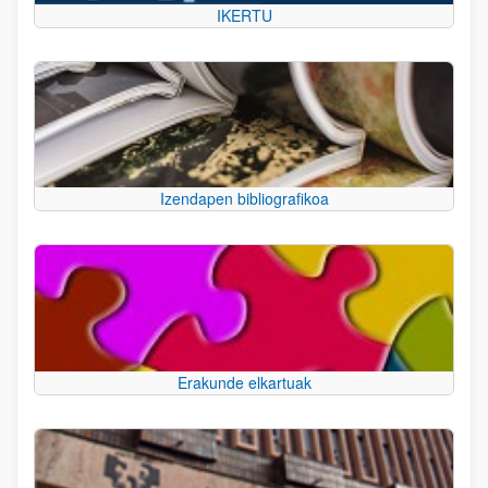
IKERTU
Izendapen bibliografikoa
Erakunde elkartuak