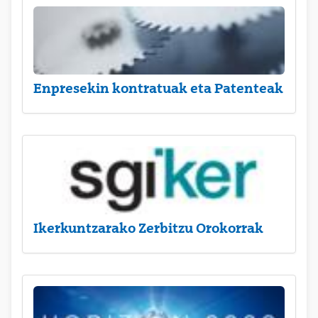
Enpresekin kontratuak eta Patenteak
Ikerkuntzarako Zerbitzu Orokorrak