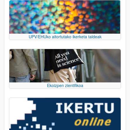
UPV/EHUko aitortutako ikerketa taldeak
Ekoizpen zientifikoa