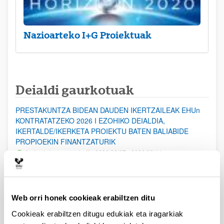
Nazioarteko I+G Proiektuak
Deialdi gaurkotuak
PRESTAKUNTZA BIDEAN DAUDEN IKERTZAILEAK EHUn
KONTRATATZEKO 2026 I EZOHIKO DEIALDIA,
IKERTALDE/IKERKETA PROIEKTU BATEN BALIABIDE
PROPIOEKIN FINANTZATURIK
Aurkezteko epea zabalik: 2026/08/07 - 2026/08/14
ESKAERAK AURKEZTEKO EPEA 2026-08-14 ARTE ZABALIK.
UPV/EHUn Azpiegitura Zientifikoa eta Funts Bibliografikoak
Web orri honek cookieak erabiltzen ditu
erosi eta berritzeko laguntzak 2026
Izapide irekia
Cookieak erabiltzen ditugu edukiak eta iragarkiak