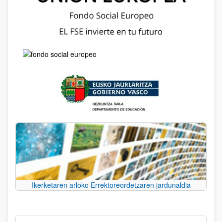
Ikerketaren arloko Errektoreordetzaren jardunaldia