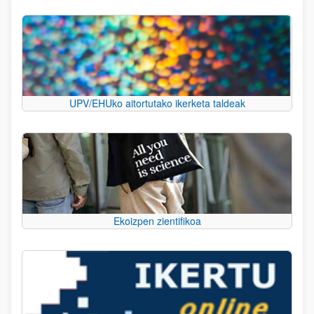
UPV/EHUko aitortutako ikerketa taldeak
Ekoizpen zientifikoa