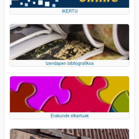
IKERTU
Izendapen bibliografikoa
Erakunde elkartuak