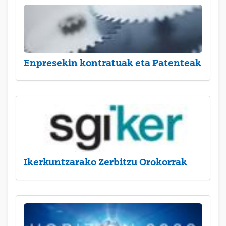
Enpresekin kontratuak eta Patenteak
Ikerkuntzarako Zerbitzu Orokorrak