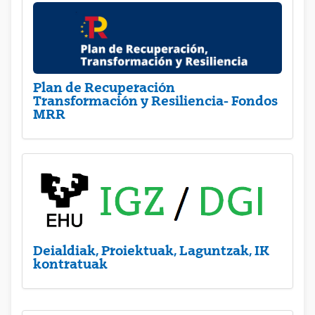
Plan de Recuperación
Transformación y Resiliencia- Fondos
MRR
Deialdiak, Proiektuak, Laguntzak, IK
kontratuak