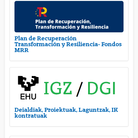
Plan de Recuperación
Transformación y Resiliencia- Fondos
MRR
Deialdiak, Proiektuak, Laguntzak, IK
kontratuak