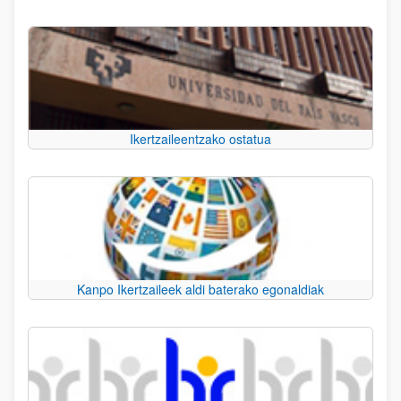
Ikertzaileentzako ostatua
Kanpo Ikertzaileek aldi baterako egonaldiak