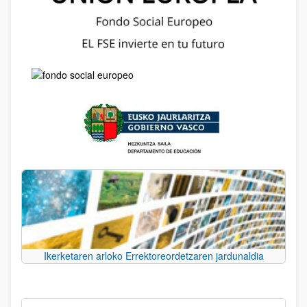
Ikerketaren arloko Errektoreordetzaren jardunaldia