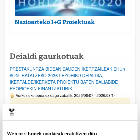
Nazioarteko I+G Proiektuak
Deialdi gaurkotuak
PRESTAKUNTZA BIDEAN DAUDEN IKERTZAILEAK EHUn
KONTRATATZEKO 2026 I EZOHIKO DEIALDIA,
IKERTALDE/IKERKETA PROIEKTU BATEN BALIABIDE
PROPIOEKIN FINANTZATURIK
Aurkezteko epea ez dago zabalik: 2026/08/07 - 2026/08/14
ESKAERAK AURKEZTEKO EPEA 2026-08-14 ARTE ZABALIK.
UPV/EHUn Azpiegitura Zientifikoa eta Funts Bibliografikoak
erosi eta berritzeko laguntzak 2026
Izapide irekia
Web orri honek cookieak erabiltzen ditu