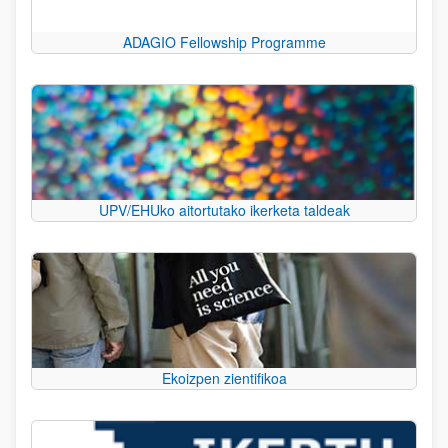
ADAGIO Fellowship Programme
UPV/EHUko aitortutako ikerketa taldeak
Ekoizpen zientifikoa