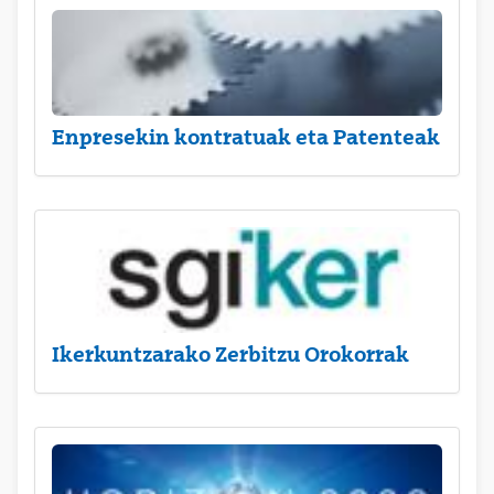
Enpresekin kontratuak eta Patenteak
Ikerkuntzarako Zerbitzu Orokorrak