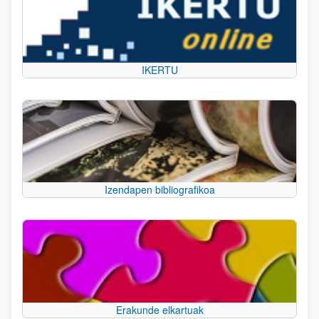
IKERTU
Izendapen bibliografikoa
Erakunde elkartuak