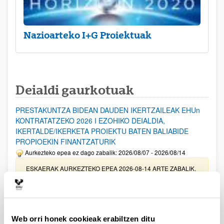
Nazioarteko I+G Proiektuak
Deialdi gaurkotuak
PRESTAKUNTZA BIDEAN DAUDEN IKERTZAILEAK EHUn
KONTRATATZEKO 2026 I EZOHIKO DEIALDIA,
IKERTALDE/IKERKETA PROIEKTU BATEN BALIABIDE
PROPIOEKIN FINANTZATURIK
Aurkezteko epea ez dago zabalik: 2026/08/07 - 2026/08/14
ESKAERAK AURKEZTEKO EPEA 2026-08-14 ARTE ZABALIK.
UPV/EHUn Azpiegitura Zientifikoa eta Funts Bibliografikoak
erosi eta berritzeko laguntzak 2026
Izapide irekia
Web orri honek cookieak erabiltzen ditu