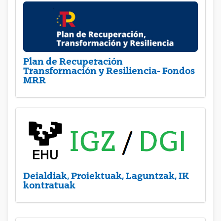
Plan de Recuperación
Transformación y Resiliencia- Fondos
MRR
Deialdiak, Proiektuak, Laguntzak, IK
kontratuak