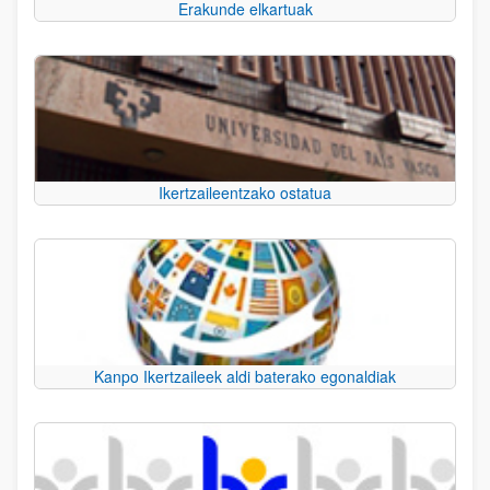
Erakunde elkartuak
Ikertzaileentzako ostatua
Kanpo Ikertzaileek aldi baterako egonaldiak