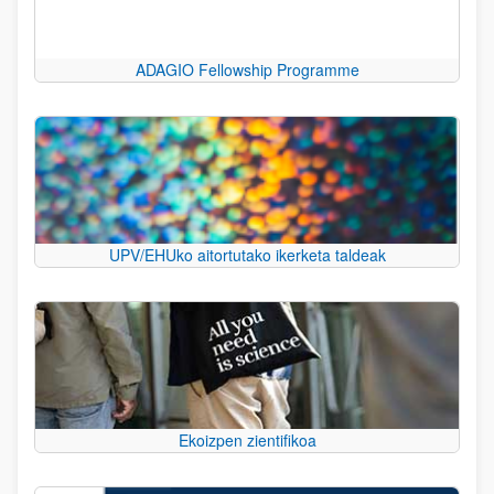
ADAGIO Fellowship Programme
UPV/EHUko aitortutako ikerketa taldeak
Ekoizpen zientifikoa