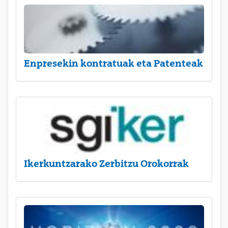
Enpresekin kontratuak eta Patenteak
Ikerkuntzarako Zerbitzu Orokorrak