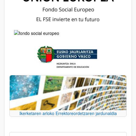
Ikerketaren arloko Errektoreordetzaren jardunaldia