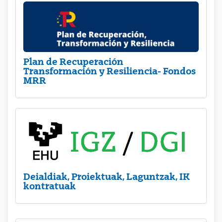
Plan de Recuperación
Transformación y Resiliencia- Fondos
MRR
Deialdiak, Proiektuak, Laguntzak, IK
kontratuak