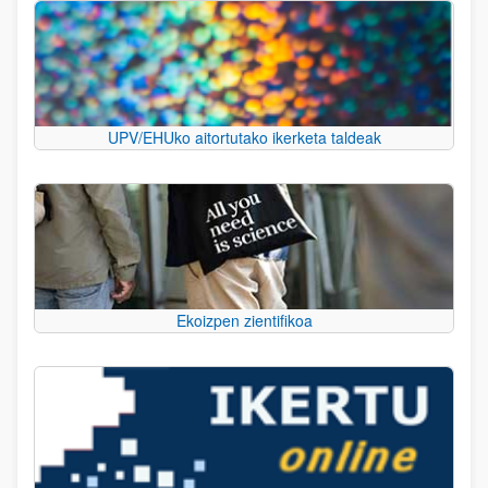
UPV/EHUko aitortutako ikerketa taldeak
Ekoizpen zientifikoa