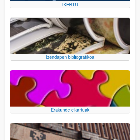
IKERTU
Izendapen bibliografikoa
Erakunde elkartuak