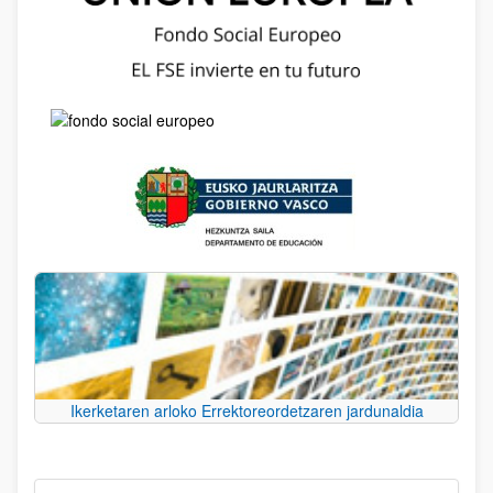
Ikerketaren arloko Errektoreordetzaren jardunaldia