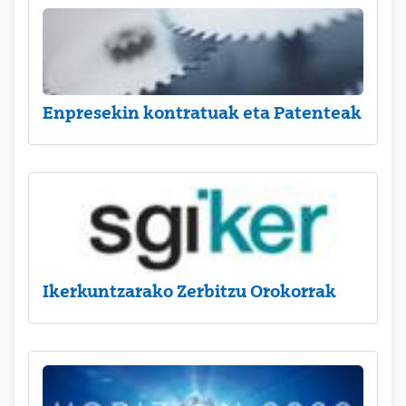
Enpresekin kontratuak eta Patenteak
Ikerkuntzarako Zerbitzu Orokorrak