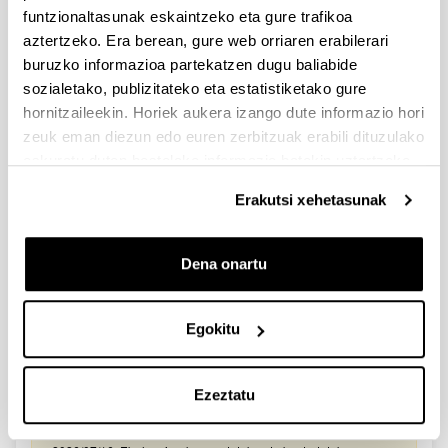
2026/03/25. Onartutako eta baztertutako eskabideen behin-
funtzionaltasunak eskaintzeko eta gure trafikoa
behineko zerrendako akatsen zuzenketa - 2026/03/23-
aztertzeko. Era berean, gure web orriaren erabilerari
Onartuak izan diren eta akatsen bat zuzendu behar duten
eskaeren behin-behineko zerrenda. Alegazioak aurkezteko
buruzko informazioa partekatzen dugu baliabide
epea: 2026/03/24tik 2026/04/09rarte. (biak barne)
sozialetako, publizitateko eta estatistiketako gure
hornitzaileekin. Horiek aukera izango dute informazio hori
Zientzia, Teknologia eta Berrikuntza arloetako kultura
zeuk eman diezun edo euren zerbitzuak erabili dituzulako
sustatzeko laguntzen deialdia (FECYT) 2026
eskuratu duten bestelako informazio batekin uztartzeko.
Aurkezteko epea zabalik: 2026/07/01 - 2026/09/16 13:00
Erakutsi xehetasunak
Dokumentazioa bidaltzeko barne-epea: bakarkako
proposamenak 2026/09/14 –proposamen koordinatuak:
2026/09/11
Dena onartu
FUNDACION LA CAIXA JUNIOR LEADER RETAINING
PROGRAMME 2027
Izapide irekia
Egokitu
IKERTZAILE DOKTOREAK UPV/EHUn KONTRATATZEKO
DEIALDIA (2026)
Ezeztatu
Izapide irekia (Eskaerak aurkezteko epea: 2026/06/03 - 2026/06/25
23:59)