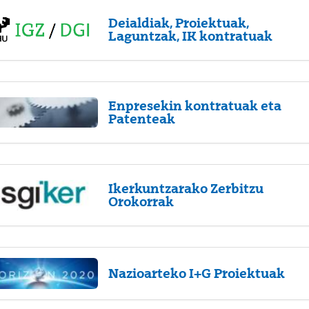
Deialdiak, Proiektuak,
Laguntzak, IK kontratuak
Enpresekin kontratuak eta
Patenteak
Ikerkuntzarako Zerbitzu
Orokorrak
Nazioarteko I+G Proiektuak