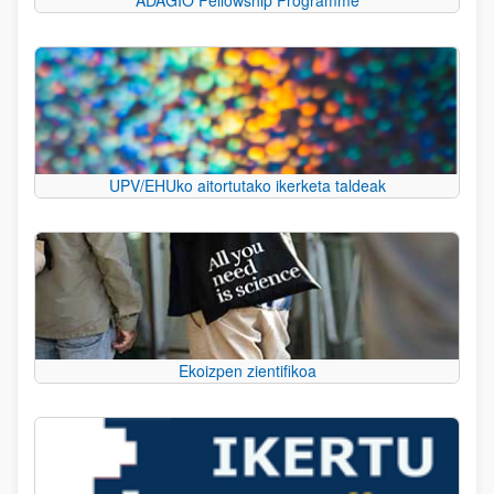
UPV/EHUko aitortutako ikerketa taldeak
Ekoizpen zientifikoa