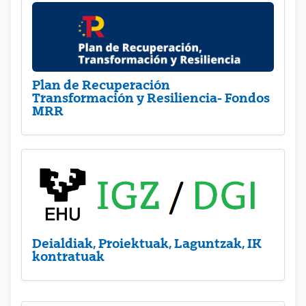
Plan de Recuperación
Transformación y Resiliencia- Fondos
MRR
Deialdiak, Proiektuak, Laguntzak, IK
kontratuak