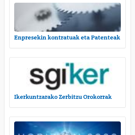
Enpresekin kontratuak eta Patenteak
Ikerkuntzarako Zerbitzu Orokorrak