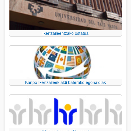
Ikertzaileentzako ostatua
Kanpo Ikertzaileek aldi baterako egonaldiak