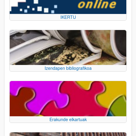
IKERTU
Izendapen bibliografikoa
Erakunde elkartuak