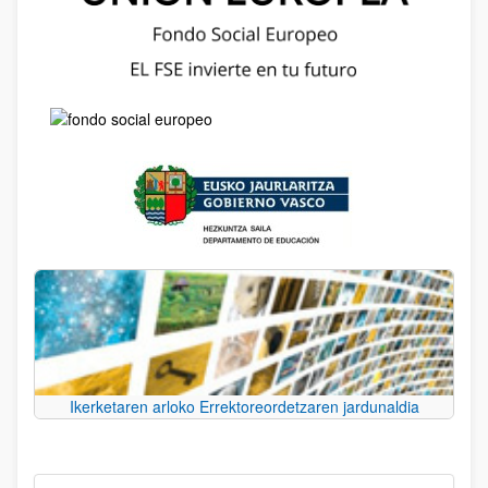
Ikerketaren arloko Errektoreordetzaren jardunaldia