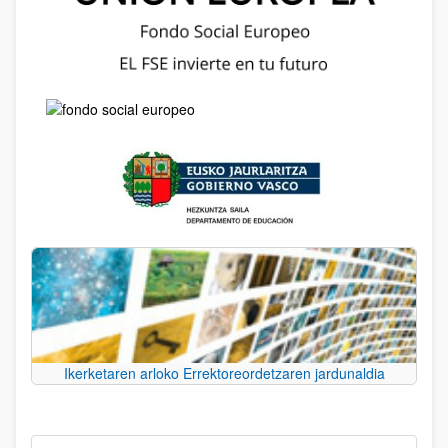
Ikerketaren arloko Errektoreordetzaren jardunaldia