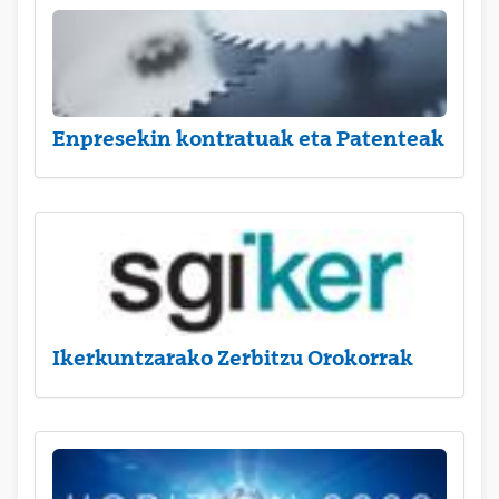
Enpresekin kontratuak eta Patenteak
Ikerkuntzarako Zerbitzu Orokorrak