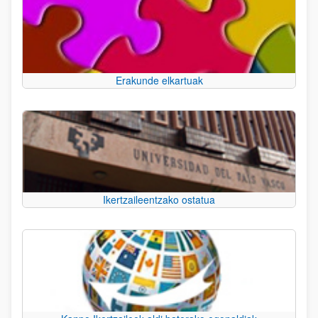
Erakunde elkartuak
Ikertzaileentzako ostatua