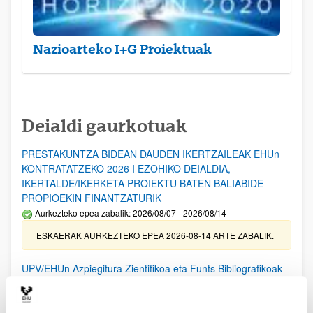
Nazioarteko I+G Proiektuak
Deialdi gaurkotuak
PRESTAKUNTZA BIDEAN DAUDEN IKERTZAILEAK EHUn
KONTRATATZEKO 2026 I EZOHIKO DEIALDIA,
IKERTALDE/IKERKETA PROIEKTU BATEN BALIABIDE
PROPIOEKIN FINANTZATURIK
Aurkezteko epea zabalik: 2026/08/07 - 2026/08/14
ESKAERAK AURKEZTEKO EPEA 2026-08-14 ARTE ZABALIK.
UPV/EHUn Azpiegitura Zientifikoa eta Funts Bibliografikoak
erosi eta berritzeko laguntzak 2026
Izapide irekia