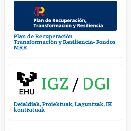
Plan de Recuperación
Transformación y Resiliencia- Fondos
MRR
Deialdiak, Proiektuak, Laguntzak, IK
kontratuak