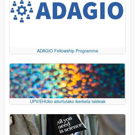
ADAGIO Fellowship Programme
UPV/EHUko aitortutako ikerketa taldeak