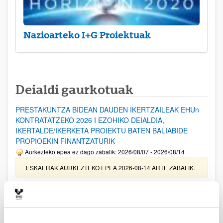
Nazioarteko I+G Proiektuak
Deialdi gaurkotuak
PRESTAKUNTZA BIDEAN DAUDEN IKERTZAILEAK EHUn
KONTRATATZEKO 2026 I EZOHIKO DEIALDIA,
IKERTALDE/IKERKETA PROIEKTU BATEN BALIABIDE
PROPIOEKIN FINANTZATURIK
Aurkezteko epea ez dago zabalik: 2026/08/07 - 2026/08/14
ESKAERAK AURKEZTEKO EPEA 2026-08-14 ARTE ZABALIK.
UPV/EHUn Azpiegitura Zientifikoa eta Funts Bibliografikoak
erosi eta berritzeko laguntzak 2026
Izapide irekia