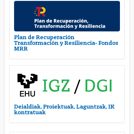
Plan de Recuperación
Transformación y Resiliencia- Fondos
MRR
Deialdiak, Proiektuak, Laguntzak, IK
kontratuak