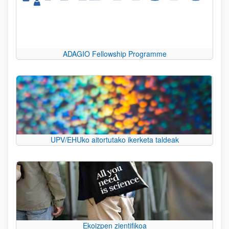
ADAGIO Fellowship Programme
UPV/EHUko aitortutako ikerketa taldeak
Ekoizpen zientifikoa