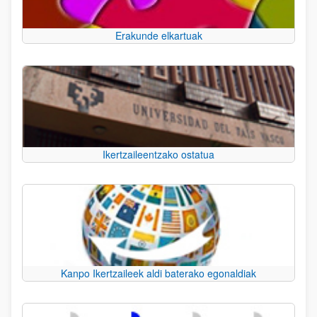
Erakunde elkartuak
Ikertzaileentzako ostatua
Kanpo Ikertzaileek aldi baterako egonaldiak