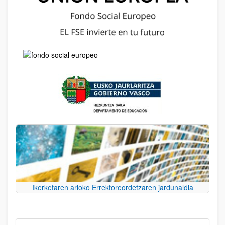
Ikerketaren arloko Errektoreordetzaren jardunaldia