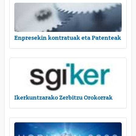
Enpresekin kontratuak eta Patenteak
Ikerkuntzarako Zerbitzu Orokorrak