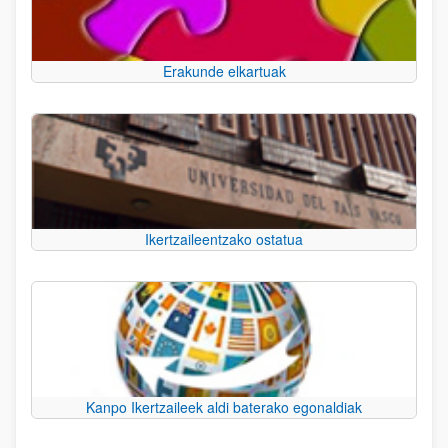
Erakunde elkartuak
Ikertzaileentzako ostatua
Kanpo Ikertzaileek aldi baterako egonaldiak