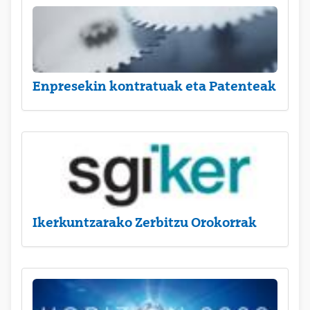
Enpresekin kontratuak eta Patenteak
Ikerkuntzarako Zerbitzu Orokorrak