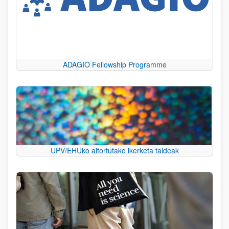
ADAGIO Fellowship Programme
UPV/EHUko aitortutako ikerketa taldeak