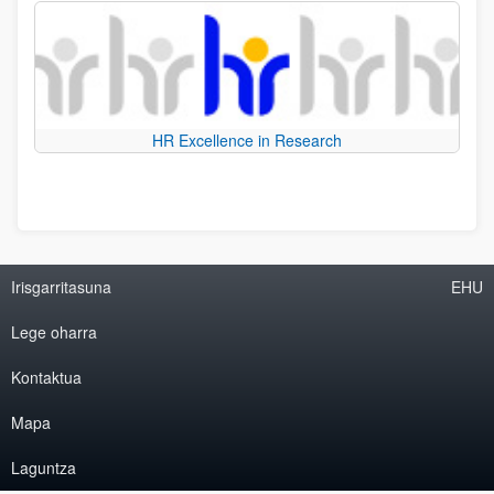
HR Excellence in Research
Irisgarritasuna
EHU
Lege oharra
Kontaktua
Mapa
Laguntza