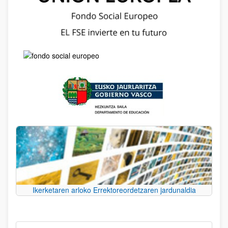
Ikerketaren arloko Errektoreordetzaren jardunaldia