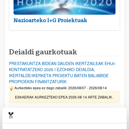
Nazioarteko I+G Proiektuak
Deialdi gaurkotuak
PRESTAKUNTZA BIDEAN DAUDEN IKERTZAILEAK EHUn
KONTRATATZEKO 2026 I EZOHIKO DEIALDIA,
IKERTALDE/IKERKETA PROIEKTU BATEN BALIABIDE
PROPIOEKIN FINANTZATURIK
Aurkezteko epea ez dago zabalik: 2026/08/07 - 2026/08/14
ESKAERAK AURKEZTEKO EPEA 2026-08-14 ARTE ZABALIK.
UPV/EHUn Azpiegitura Zientifikoa eta Funts Bibliografikoak
erosi eta berritzeko laguntzak 2026
Izapide irekia