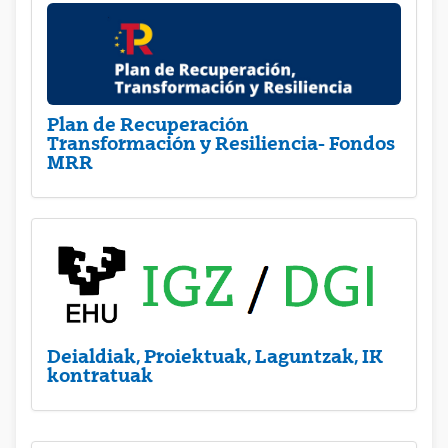
Plan de Recuperación
Transformación y Resiliencia- Fondos
MRR
Deialdiak, Proiektuak, Laguntzak, IK
kontratuak