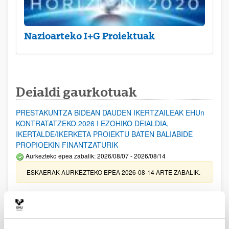
Nazioarteko I+G Proiektuak
Deialdi gaurkotuak
PRESTAKUNTZA BIDEAN DAUDEN IKERTZAILEAK EHUn
KONTRATATZEKO 2026 I EZOHIKO DEIALDIA,
IKERTALDE/IKERKETA PROIEKTU BATEN BALIABIDE
PROPIOEKIN FINANTZATURIK
Aurkezteko epea zabalik: 2026/08/07 - 2026/08/14
ESKAERAK AURKEZTEKO EPEA 2026-08-14 ARTE ZABALIK.
UPV/EHUn Azpiegitura Zientifikoa eta Funts Bibliografikoak
erosi eta berritzeko laguntzak 2026
Izapide irekia