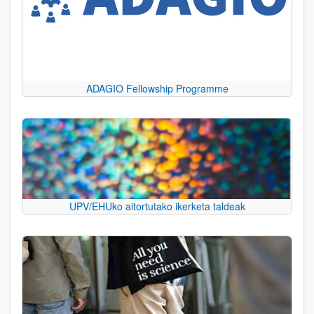
ADAGIO Fellowship Programme
UPV/EHUko aitortutako ikerketa taldeak