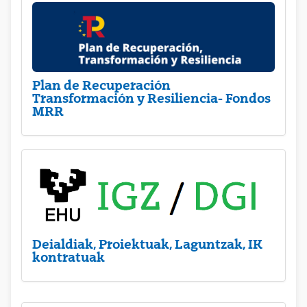
Plan de Recuperación
Transformación y Resiliencia- Fondos
MRR
Deialdiak, Proiektuak, Laguntzak, IK
kontratuak