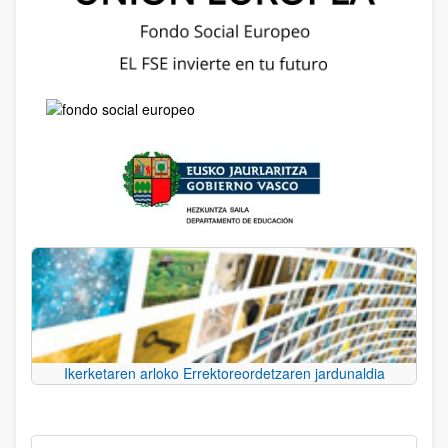
Ikerketaren arloko Errektoreordetzaren jardunaldia