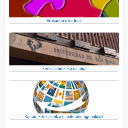
Erakunde elkartuak
Ikertzaileentzako ostatua
Kanpo Ikertzaileek aldi baterako egonaldiak