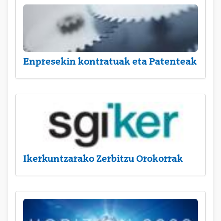
Enpresekin kontratuak eta Patenteak
Ikerkuntzarako Zerbitzu Orokorrak