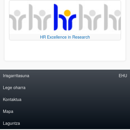
HR Excellence in Research
Irisgarritasuna
EHU
Lege oharra
Kontaktua
Mapa
Laguntza