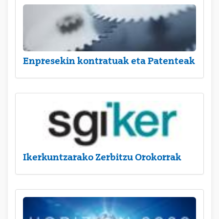
Enpresekin kontratuak eta Patenteak
Ikerkuntzarako Zerbitzu Orokorrak