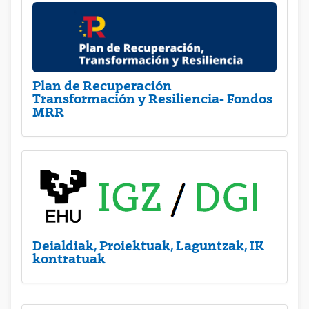
Plan de Recuperación
Transformación y Resiliencia- Fondos
MRR
Deialdiak, Proiektuak, Laguntzak, IK
kontratuak