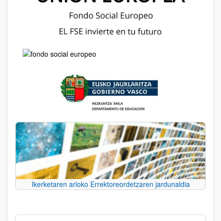
Ikerketaren arloko Errektoreordetzaren jardunaldia