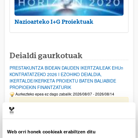
Nazioarteko I+G Proiektuak
Deialdi gaurkotuak
PRESTAKUNTZA BIDEAN DAUDEN IKERTZAILEAK EHUn
KONTRATATZEKO 2026 I EZOHIKO DEIALDIA,
IKERTALDE/IKERKETA PROIEKTU BATEN BALIABIDE
PROPIOEKIN FINANTZATURIK
Aurkezteko epea ez dago zabalik: 2026/08/07 - 2026/08/14
ESKAERAK AURKEZTEKO EPEA 2026-08-14 ARTE ZABALIK.
UPV/EHUn Azpiegitura Zientifikoa eta Funts Bibliografikoak
erosi eta berritzeko laguntzak 2026
Izapide irekia
Web orri honek cookieak erabiltzen ditu