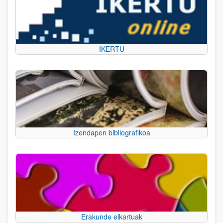
IKERTU
Izendapen bibliografikoa
Erakunde elkartuak