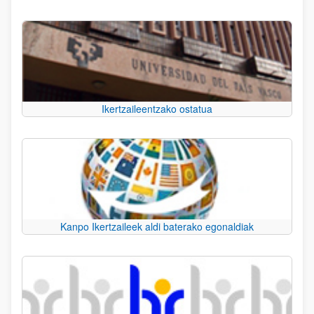
Ikertzaileentzako ostatua
Kanpo Ikertzaileek aldi baterako egonaldiak