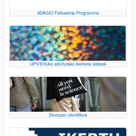
ADAGIO Fellowship Programme
UPV/EHUko aitortutako ikerketa taldeak
Ekoizpen zientifikoa