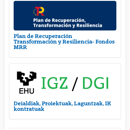
Plan de Recuperación
Transformación y Resiliencia- Fondos
MRR
Deialdiak, Proiektuak, Laguntzak, IK
kontratuak