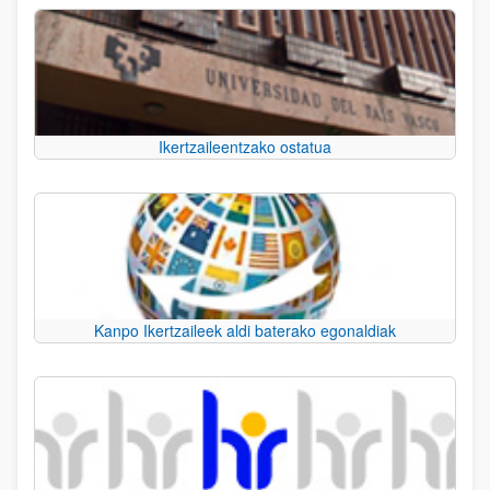
Ikertzaileentzako ostatua
Kanpo Ikertzaileek aldi baterako egonaldiak