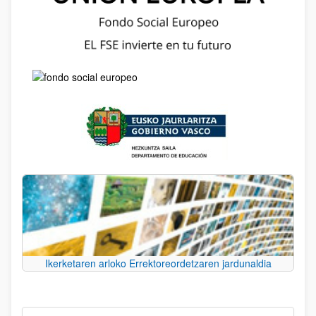
Ikerketaren arloko Errektoreordetzaren jardunaldia