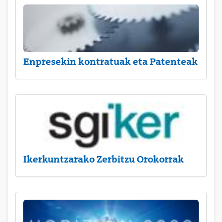
Enpresekin kontratuak eta Patenteak
Ikerkuntzarako Zerbitzu Orokorrak