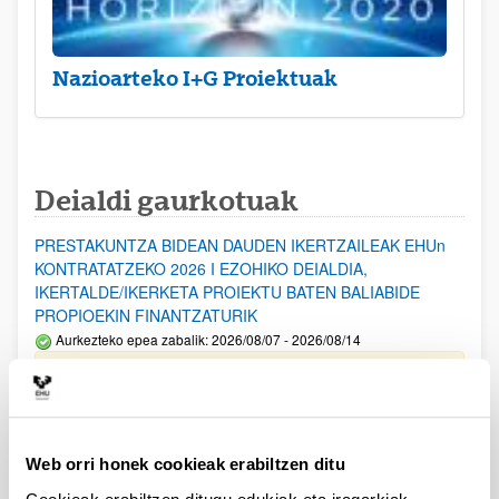
Nazioarteko I+G Proiektuak
Deialdi gaurkotuak
PRESTAKUNTZA BIDEAN DAUDEN IKERTZAILEAK EHUn
KONTRATATZEKO 2026 I EZOHIKO DEIALDIA,
IKERTALDE/IKERKETA PROIEKTU BATEN BALIABIDE
PROPIOEKIN FINANTZATURIK
Aurkezteko epea zabalik: 2026/08/07 - 2026/08/14
ESKAERAK AURKEZTEKO EPEA 2026-08-14 ARTE ZABALIK.
UPV/EHUn Azpiegitura Zientifikoa eta Funts Bibliografikoak
erosi eta berritzeko laguntzak 2026
Web orri honek cookieak erabiltzen ditu
Izapide irekia