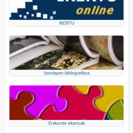
IKERTU
Izendapen bibliografikoa
Erakunde elkartuak