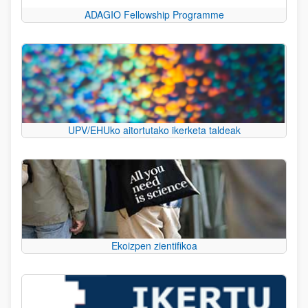
ADAGIO Fellowship Programme
UPV/EHUko aitortutako ikerketa taldeak
Ekoizpen zientifikoa