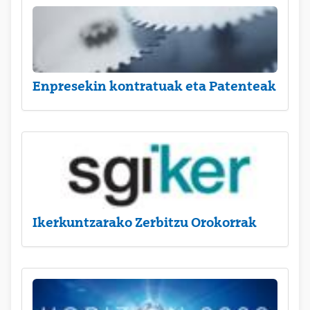
Enpresekin kontratuak eta Patenteak
Ikerkuntzarako Zerbitzu Orokorrak