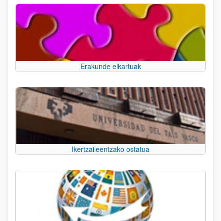
Erakunde elkartuak
Ikertzaileentzako ostatua