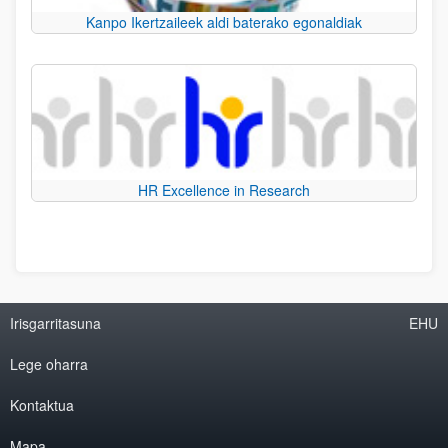
Kanpo Ikertzaileek aldi baterako egonaldiak
HR Excellence in Research
Irisgarritasuna
EHU
Lege oharra
Kontaktua
Mapa