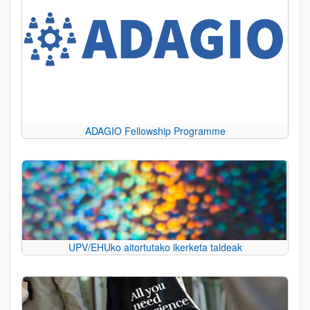
ADAGIO Fellowship Programme
UPV/EHUko aitortutako ikerketa taldeak