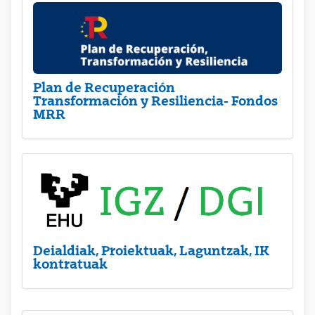
Plan de Recuperación
Transformación y Resiliencia- Fondos
MRR
Deialdiak, Proiektuak, Laguntzak, IK
kontratuak