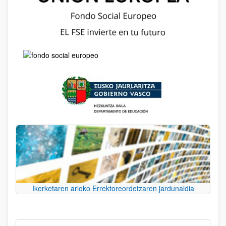
Ikerketaren arloko Errektoreordetzaren jardunaldia