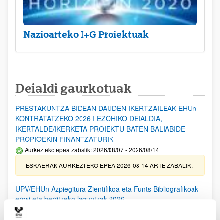
Nazioarteko I+G Proiektuak
Deialdi gaurkotuak
PRESTAKUNTZA BIDEAN DAUDEN IKERTZAILEAK EHUn
KONTRATATZEKO 2026 I EZOHIKO DEIALDIA,
IKERTALDE/IKERKETA PROIEKTU BATEN BALIABIDE
PROPIOEKIN FINANTZATURIK
Aurkezteko epea zabalik: 2026/08/07 - 2026/08/14
ESKAERAK AURKEZTEKO EPEA 2026-08-14 ARTE ZABALIK.
UPV/EHUn Azpiegitura Zientifikoa eta Funts Bibliografikoak
erosi eta berritzeko laguntzak 2026
Izapide irekia