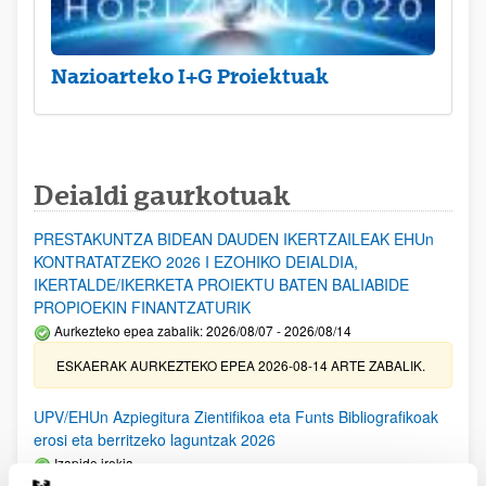
Nazioarteko I+G Proiektuak
Deialdi gaurkotuak
PRESTAKUNTZA BIDEAN DAUDEN IKERTZAILEAK EHUn
KONTRATATZEKO 2026 I EZOHIKO DEIALDIA,
IKERTALDE/IKERKETA PROIEKTU BATEN BALIABIDE
PROPIOEKIN FINANTZATURIK
Aurkezteko epea zabalik: 2026/08/07 - 2026/08/14
ESKAERAK AURKEZTEKO EPEA 2026-08-14 ARTE ZABALIK.
UPV/EHUn Azpiegitura Zientifikoa eta Funts Bibliografikoak
erosi eta berritzeko laguntzak 2026
Izapide irekia