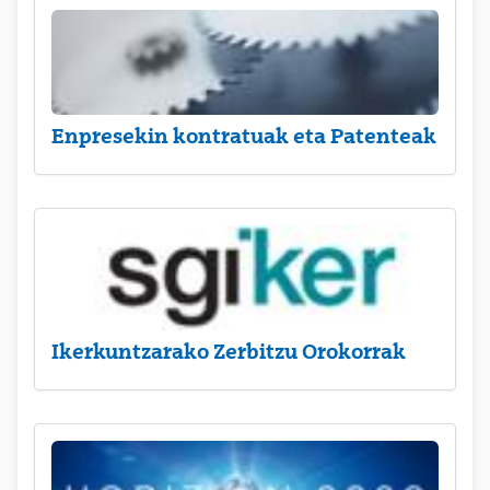
Enpresekin kontratuak eta Patenteak
Ikerkuntzarako Zerbitzu Orokorrak