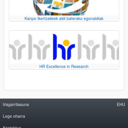
Kanpo Ikertzaileek aldi baterako egonaldiak
HR Excellence in Research
Irisgarritasuna
EHU
Lege oharra
Kontaktua