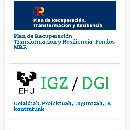
Plan de Recuperación
Transformación y Resiliencia- Fondos
MRR
Deialdiak, Proiektuak, Laguntzak, IK
kontratuak