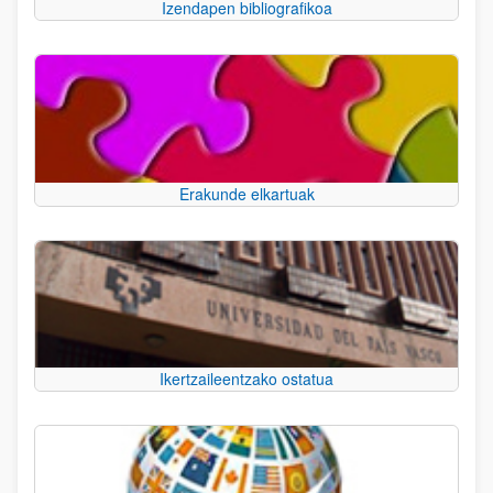
Izendapen bibliografikoa
Erakunde elkartuak
Ikertzaileentzako ostatua