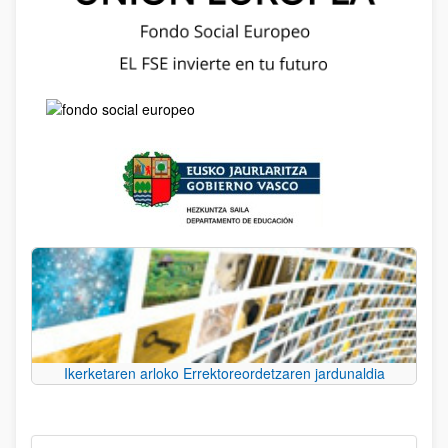
Ikerketaren arloko Errektoreordetzaren jardunaldia