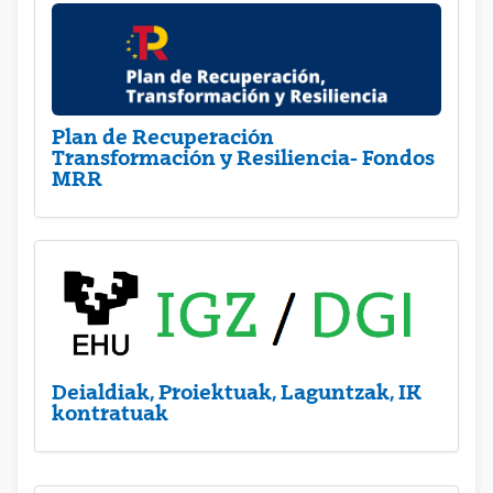
Plan de Recuperación
Transformación y Resiliencia- Fondos
MRR
Deialdiak, Proiektuak, Laguntzak, IK
kontratuak