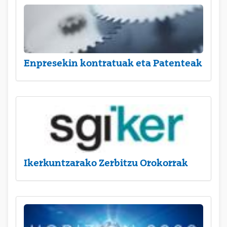
Enpresekin kontratuak eta Patenteak
Ikerkuntzarako Zerbitzu Orokorrak