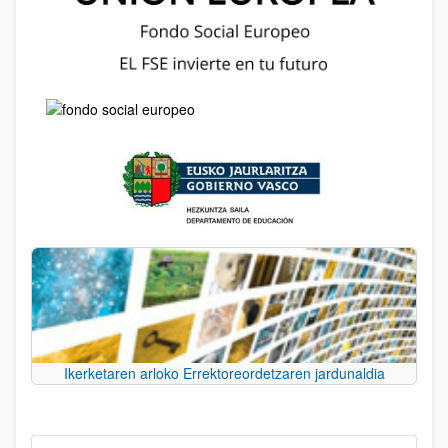
Ikerketaren arloko Errektoreordetzaren jardunaldia