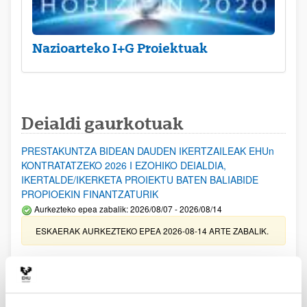
Nazioarteko I+G Proiektuak
Deialdi gaurkotuak
PRESTAKUNTZA BIDEAN DAUDEN IKERTZAILEAK EHUn
KONTRATATZEKO 2026 I EZOHIKO DEIALDIA,
IKERTALDE/IKERKETA PROIEKTU BATEN BALIABIDE
PROPIOEKIN FINANTZATURIK
Aurkezteko epea zabalik: 2026/08/07 - 2026/08/14
ESKAERAK AURKEZTEKO EPEA 2026-08-14 ARTE ZABALIK.
UPV/EHUn Azpiegitura Zientifikoa eta Funts Bibliografikoak
erosi eta berritzeko laguntzak 2026
Izapide irekia