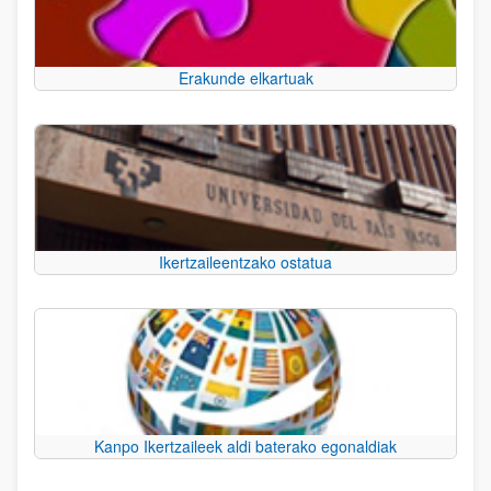
Erakunde elkartuak
Ikertzaileentzako ostatua
Kanpo Ikertzaileek aldi baterako egonaldiak