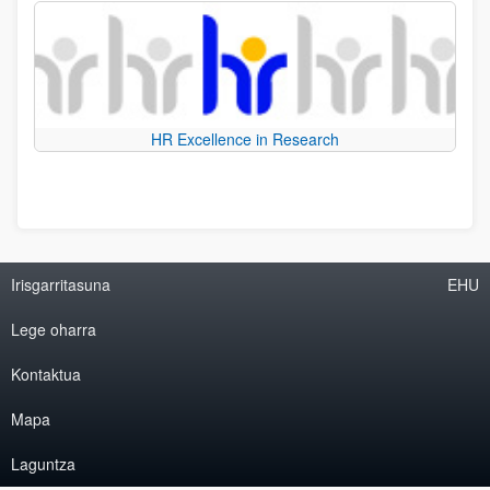
HR Excellence in Research
Irisgarritasuna
EHU
Lege oharra
Kontaktua
Mapa
Laguntza