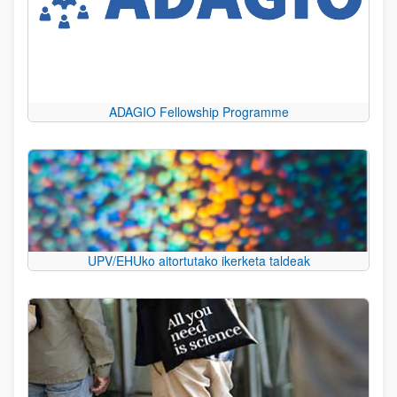
ADAGIO Fellowship Programme
UPV/EHUko aitortutako ikerketa taldeak