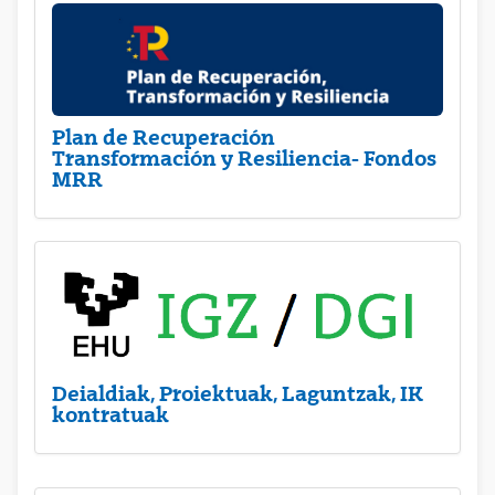
Plan de Recuperación
Transformación y Resiliencia- Fondos
MRR
Deialdiak, Proiektuak, Laguntzak, IK
kontratuak