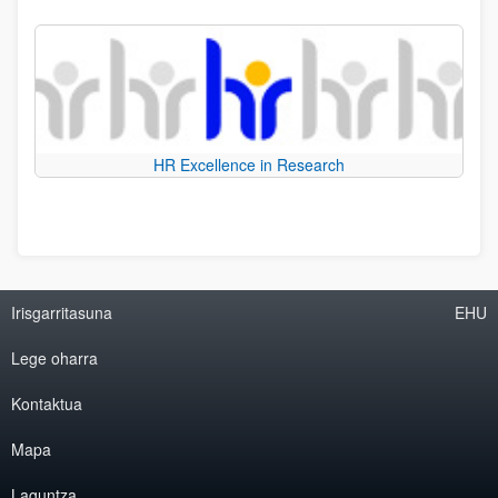
HR Excellence in Research
Irisgarritasuna
EHU
Lege oharra
Kontaktua
Mapa
Laguntza