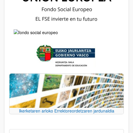
Ikerketaren arloko Errektoreordetzaren jardunaldia