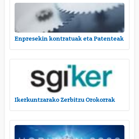
Enpresekin kontratuak eta Patenteak
Ikerkuntzarako Zerbitzu Orokorrak