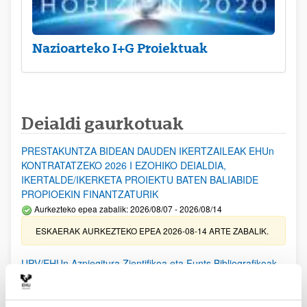
Nazioarteko I+G Proiektuak
Deialdi gaurkotuak
PRESTAKUNTZA BIDEAN DAUDEN IKERTZAILEAK EHUn
KONTRATATZEKO 2026 I EZOHIKO DEIALDIA,
IKERTALDE/IKERKETA PROIEKTU BATEN BALIABIDE
PROPIOEKIN FINANTZATURIK
Aurkezteko epea zabalik: 2026/08/07 - 2026/08/14
ESKAERAK AURKEZTEKO EPEA 2026-08-14 ARTE ZABALIK.
UPV/EHUn Azpiegitura Zientifikoa eta Funts Bibliografikoak
erosi eta berritzeko laguntzak 2026
Izapide irekia