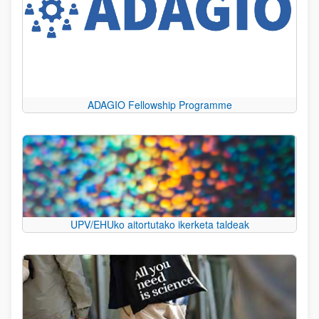
ADAGIO Fellowship Programme
UPV/EHUko aitortutako ikerketa taldeak