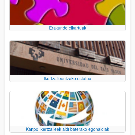
Erakunde elkartuak
Ikertzaileentzako ostatua
Kanpo Ikertzaileek aldi baterako egonaldiak