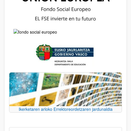
Ikerketaren arloko Errektoreordetzaren jardunaldia