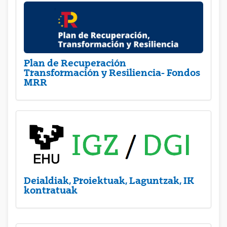
Plan de Recuperación
Transformación y Resiliencia- Fondos
MRR
Deialdiak, Proiektuak, Laguntzak, IK
kontratuak