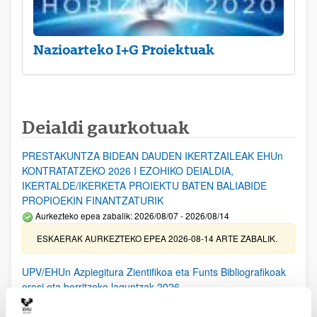
Nazioarteko I+G Proiektuak
Deialdi gaurkotuak
PRESTAKUNTZA BIDEAN DAUDEN IKERTZAILEAK EHUn
KONTRATATZEKO 2026 I EZOHIKO DEIALDIA,
IKERTALDE/IKERKETA PROIEKTU BATEN BALIABIDE
PROPIOEKIN FINANTZATURIK
Aurkezteko epea zabalik: 2026/08/07 - 2026/08/14
ESKAERAK AURKEZTEKO EPEA 2026-08-14 ARTE ZABALIK.
UPV/EHUn Azpiegitura Zientifikoa eta Funts Bibliografikoak
erosi eta berritzeko laguntzak 2026
Izapide irekia