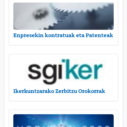
Enpresekin kontratuak eta Patenteak
Ikerkuntzarako Zerbitzu Orokorrak