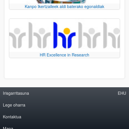
Kanpo Ikertzaileek aldi baterako egonaldiak
HR Excellence in Research
Irisgarritasuna
EHU
Lege oharra
Kontaktua
Mapa