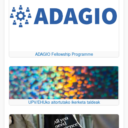
ADAGIO Fellowship Programme
UPV/EHUko aitortutako ikerketa taldeak