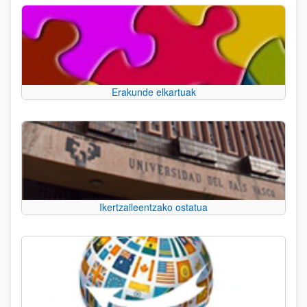
Erakunde elkartuak
Ikertzaileentzako ostatua