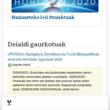
Nazioarteko I+G Proiektuak
Deialdi gaurkotuak
UPV/EHUn Azpiegitura Zientifikoa eta Funts Bibliografikoak
erosi eta berritzeko laguntzak 2026
Izapide irekia
2026/03/25. Onartutako eta baztertutako eskabideen behin-
behineko zerrendako akatsen zuzenketa - 2026/03/23-
Onartuak izan diren eta akatsen bat zuzendu behar duten
eskaeren behin-behineko zerrenda. Alegazioak aurkezteko
epea: 2026/03/24tik 2026/04/09rarte. (biak barne)
Zientzia, Teknologia eta Berrikuntza arloetako kultura
sustatzeko laguntzen deialdia (FECYT) 2026