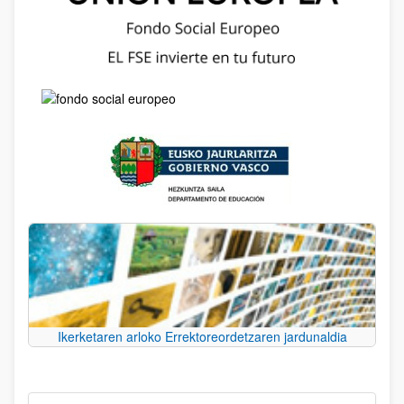
Ikerketaren arloko Errektoreordetzaren jardunaldia