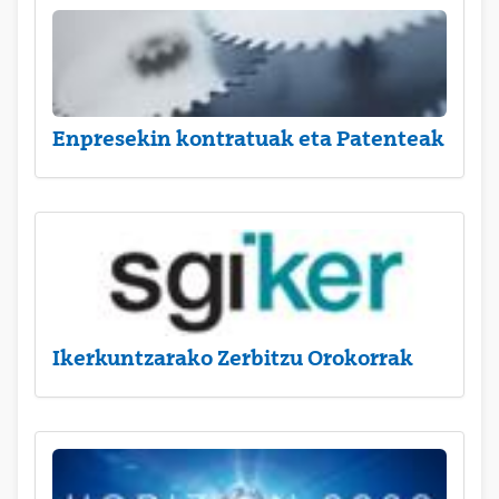
Enpresekin kontratuak eta Patenteak
Ikerkuntzarako Zerbitzu Orokorrak