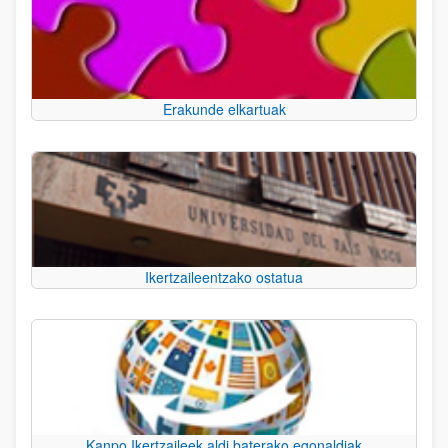
Erakunde elkartuak
Ikertzaileentzako ostatua
Kanpo Ikertzaileek aldi baterako egonaldiak