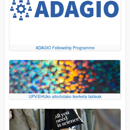
ADAGIO Fellowship Programme
UPV/EHUko aitortutako ikerketa taldeak