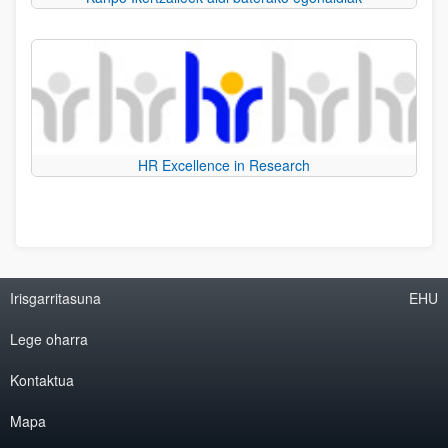
HR Excellence in Research
Irisgarritasuna
EHU
Lege oharra
Kontaktua
Mapa