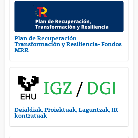
Plan de Recuperación
Transformación y Resiliencia- Fondos
MRR
Deialdiak, Proiektuak, Laguntzak, IK
kontratuak