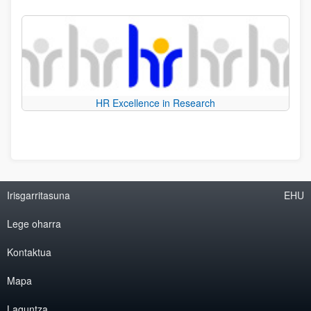
HR Excellence in Research
Irisgarritasuna
EHU
Lege oharra
Kontaktua
Mapa
Laguntza