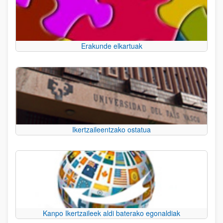
Erakunde elkartuak
Ikertzaileentzako ostatua
Kanpo Ikertzaileek aldi baterako egonaldiak