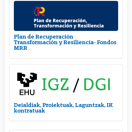
Plan de Recuperación
Transformación y Resiliencia- Fondos
MRR
Deialdiak, Proiektuak, Laguntzak, IK
kontratuak