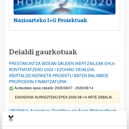
Nazioarteko I+G Proiektuak
Deialdi gaurkotuak
PRESTAKUNTZA BIDEAN DAUDEN IKERTZAILEAK EHUn
KONTRATATZEKO 2026 I EZOHIKO DEIALDIA,
IKERTALDE/IKERKETA PROIEKTU BATEN BALIABIDE
PROPIOEKIN FINANTZATURIK
Aurkezteko epea zabalik: 2026/08/07 - 2026/08/14
ESKAERAK AURKEZTEKO EPEA 2026-08-14 ARTE ZABALIK.
UPV/EHUn Azpiegitura Zientifikoa eta Funts Bibliografikoak
erosi eta berritzeko laguntzak 2026
Izapide irekia