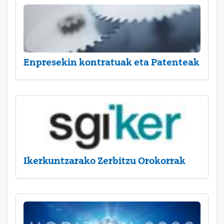
Enpresekin kontratuak eta Patenteak
Ikerkuntzarako Zerbitzu Orokorrak