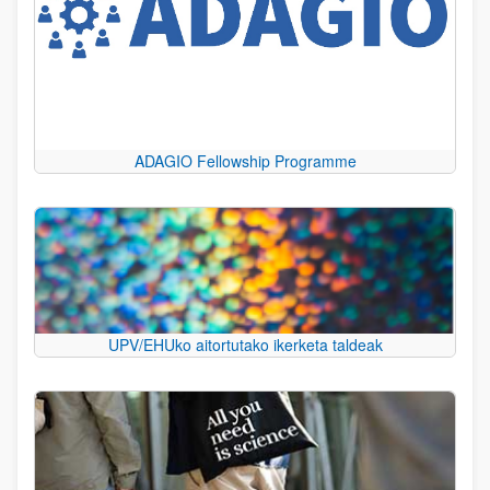
ADAGIO Fellowship Programme
UPV/EHUko aitortutako ikerketa taldeak