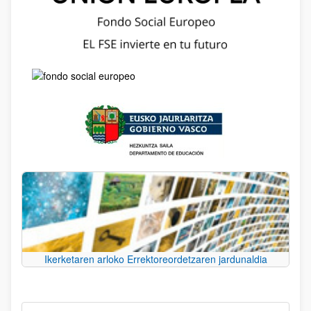
Ikerketaren arloko Errektoreordetzaren jardunaldia