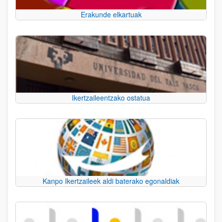
Erakunde elkartuak
Ikertzaileentzako ostatua
Kanpo Ikertzaileek aldi baterako egonaldiak