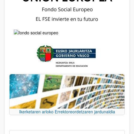
Ikerketaren arloko Errektoreordetzaren jardunaldia