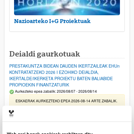
Nazioarteko I+G Proiektuak
Deialdi gaurkotuak
PRESTAKUNTZA BIDEAN DAUDEN IKERTZAILEAK EHUn
KONTRATATZEKO 2026 I EZOHIKO DEIALDIA,
IKERTALDE/IKERKETA PROIEKTU BATEN BALIABIDE
PROPIOEKIN FINANTZATURIK
Aurkezteko epea zabalik: 2026/08/07 - 2026/08/14
ESKAERAK AURKEZTEKO EPEA 2026-08-14 ARTE ZABALIK.
UPV/EHUn Azpiegitura Zientifikoa eta Funts Bibliografikoak
erosi eta berritzeko laguntzak 2026
Izapide irekia