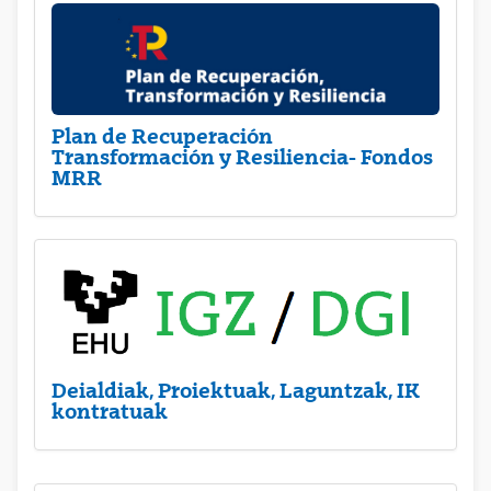
Plan de Recuperación
Transformación y Resiliencia- Fondos
MRR
Deialdiak, Proiektuak, Laguntzak, IK
kontratuak