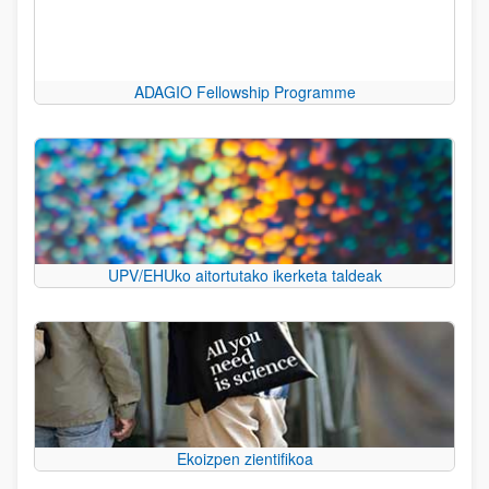
ADAGIO Fellowship Programme
UPV/EHUko aitortutako ikerketa taldeak
Ekoizpen zientifikoa