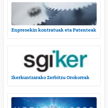
Enpresekin kontratuak eta Patenteak
Ikerkuntzarako Zerbitzu Orokorrak