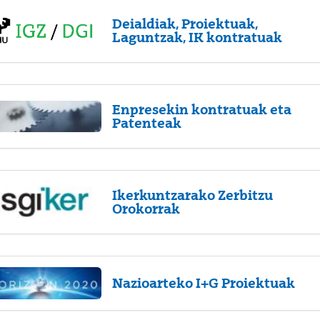
Deialdiak, Proiektuak,
Laguntzak, IK kontratuak
Enpresekin kontratuak eta
Patenteak
Ikerkuntzarako Zerbitzu
Orokorrak
Nazioarteko I+G Proiektuak