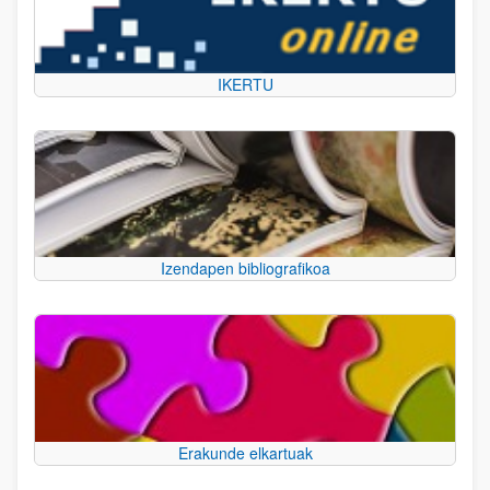
IKERTU
Izendapen bibliografikoa
Erakunde elkartuak