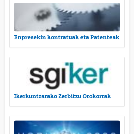
Enpresekin kontratuak eta Patenteak
Ikerkuntzarako Zerbitzu Orokorrak