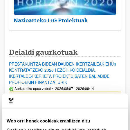
Nazioarteko I+G Proiektuak
Deialdi gaurkotuak
PRESTAKUNTZA BIDEAN DAUDEN IKERTZAILEAK EHUn
KONTRATATZEKO 2026 I EZOHIKO DEIALDIA,
IKERTALDE/IKERKETA PROIEKTU BATEN BALIABIDE
PROPIOEKIN FINANTZATURIK
Aurkezteko epea zabalik: 2026/08/07 - 2026/08/14
ESKAERAK AURKEZTEKO EPEA 2026-08-14 ARTE ZABALIK.
UPV/EHUn Azpiegitura Zientifikoa eta Funts Bibliografikoak
erosi eta berritzeko laguntzak 2026
Web orri honek cookieak erabiltzen ditu
Izapide irekia