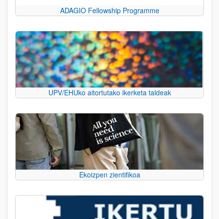
ADAGIO Fellowship Programme
UPV/EHUko aitortutako ikerketa taldeak
Ekoizpen zientifikoa