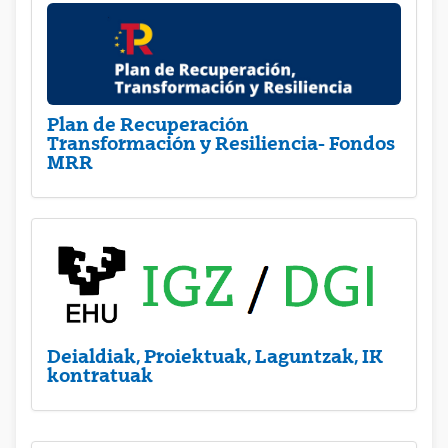
Plan de Recuperación
Transformación y Resiliencia- Fondos
MRR
Deialdiak, Proiektuak, Laguntzak, IK
kontratuak