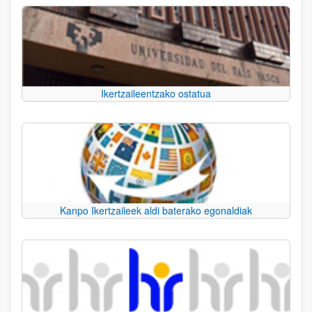
Ikertzaileentzako ostatua
Kanpo Ikertzaileek aldi baterako egonaldiak