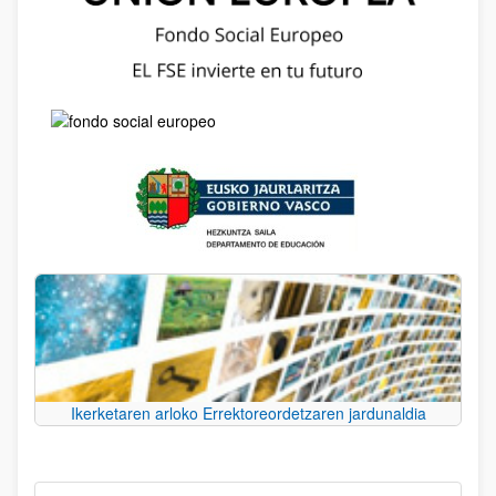
Ikerketaren arloko Errektoreordetzaren jardunaldia