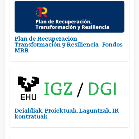
Plan de Recuperación
Transformación y Resiliencia- Fondos
MRR
Deialdiak, Proiektuak, Laguntzak, IK
kontratuak