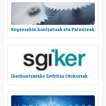
Enpresekin kontratuak eta Patenteak
Ikerkuntzarako Zerbitzu Orokorrak