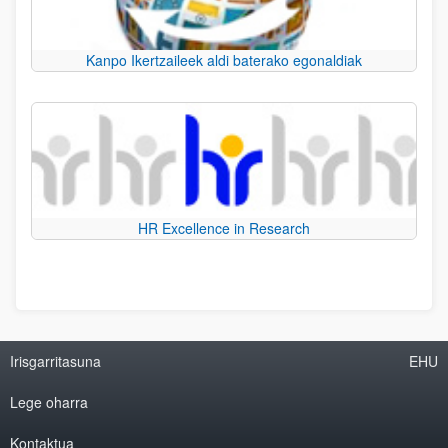
Kanpo Ikertzaileek aldi baterako egonaldiak
HR Excellence in Research
Irisgarritasuna
EHU
Lege oharra
Kontaktua