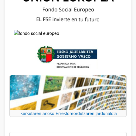
Ikerketaren arloko Errektoreordetzaren jardunaldia