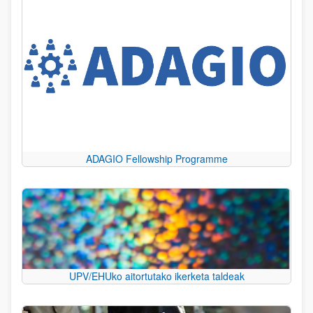
ADAGIO Fellowship Programme
UPV/EHUko aitortutako ikerketa taldeak