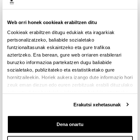
Aurkezteko epea zabalik: 2026/07/01 - 2026/09/16 13:00
Dokumentazioa bidaltzeko barne-epea: bakarkako
proposamenak 2026/09/14 –proposamen koordinatuak:
2026/09/11
Web orri honek cookieak erabiltzen ditu
Cookieak erabiltzen ditugu edukiak eta iragarkiak
FUNDACION LA CAIXA JUNIOR LEADER RETAINING
pertsonalizatzeko, baliabide sozialetako
PROGRAMME 2027
funtzionaltasunak eskaintzeko eta gure trafikoa
Izapide irekia
aztertzeko. Era berean, gure web orriaren erabilerari
IKERTZAILE DOKTOREAK UPV/EHUn KONTRATATZEKO
buruzko informazioa partekatzen dugu baliabide
DEIALDIA (2026)
sozialetako, publizitateko eta estatistiketako gure
Izapide irekia (Eskaerak aurkezteko epea: 2026/06/03 - 2026/06/25
hornitzaileekin. Horiek aukera izango dute informazio hori
23:59)
zeuk eman diezun edo euren zerbitzuak erabili dituzulako
2026/07/16: Ebaluaziorako onartutako eta baztertutako
eskuratu duten bestelako informazio batekin uztartzeko.
eskaeren behin behineko zerrenda. Alegazioak aurkezteko
epea: 2026/07/17tik 2026/07/30erarte (biak barne)
Erakutsi xehetasunak
PRESTAKUNTZA BIDEAN DAUDEN IKERTZAILEAK EHUn
KONTRATATZEKO 2026-I DEIALDIA, IKERTALDE/IKERKETA
Dena onartu
PROIEKTU BATEN BALIABIDE PROPIOEKIN
FINANTZATURIK