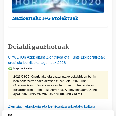
Nazioarteko I+G Proiektuak
Deialdi gaurkotuak
UPV/EHUn Azpiegitura Zientifikoa eta Funts Bibliografikoak
erosi eta berritzeko laguntzak 2026
Izapide irekia
2026/03/25. Onartutako eta baztertutako eskabideen behin-
behineko zerrendako akatsen zuzenketa - 2026/03/23-
Onartuak izan diren eta akatsen bat zuzendu behar duten
eskaeren behin-behineko zerrenda. Alegazioak aurkezteko
epea: 2026/03/24tik 2026/04/09rarte. (biak barne)
Zientzia, Teknologia eta Berrikuntza arloetako kultura
sustatzeko laguntzen deialdia (FECYT) 2026