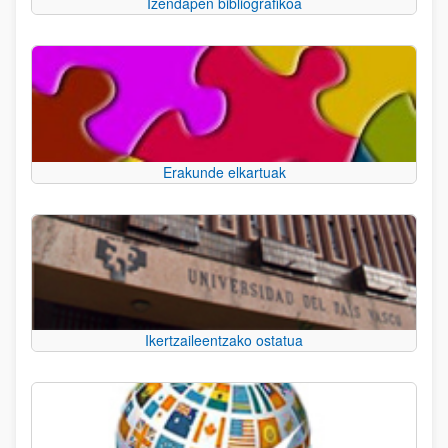
Izendapen bibliografikoa
Erakunde elkartuak
Ikertzaileentzako ostatua