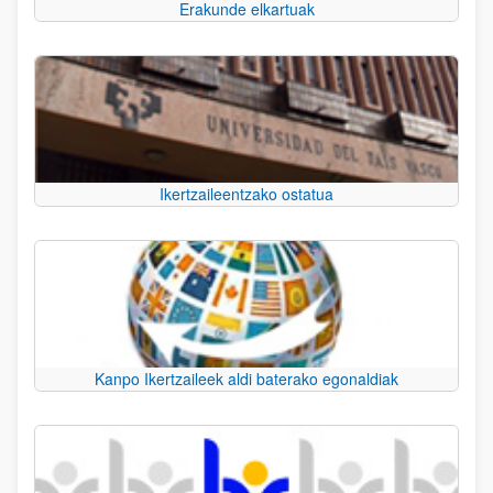
Erakunde elkartuak
Ikertzaileentzako ostatua
Kanpo Ikertzaileek aldi baterako egonaldiak