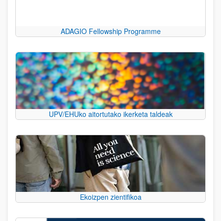
ADAGIO Fellowship Programme
UPV/EHUko aitortutako ikerketa taldeak
Ekoizpen zientifikoa