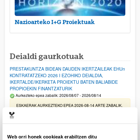
Nazioarteko I+G Proiektuak
Deialdi gaurkotuak
PRESTAKUNTZA BIDEAN DAUDEN IKERTZAILEAK EHUn
KONTRATATZEKO 2026 I EZOHIKO DEIALDIA,
IKERTALDE/IKERKETA PROIEKTU BATEN BALIABIDE
PROPIOEKIN FINANTZATURIK
Aurkezteko epea zabalik: 2026/08/07 - 2026/08/14
ESKAERAK AURKEZTEKO EPEA 2026-08-14 ARTE ZABALIK.
UPV/EHUn Azpiegitura Zientifikoa eta Funts Bibliografikoak
erosi eta berritzeko laguntzak 2026
Izapide irekia
Web orri honek cookieak erabiltzen ditu