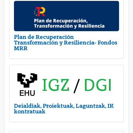
Plan de Recuperación
Transformación y Resiliencia- Fondos
MRR
Deialdiak, Proiektuak, Laguntzak, IK
kontratuak