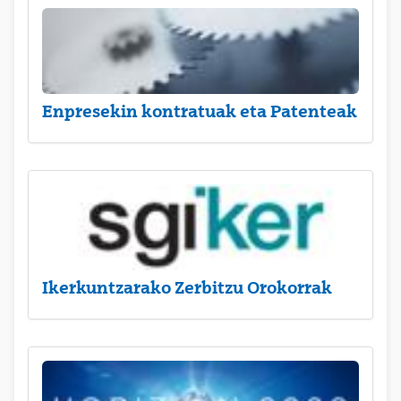
Enpresekin kontratuak eta Patenteak
Ikerkuntzarako Zerbitzu Orokorrak