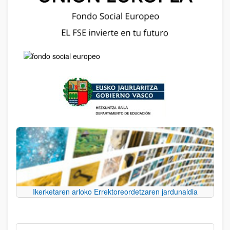
Ikerketaren arloko Errektoreordetzaren jardunaldia