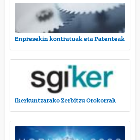
Enpresekin kontratuak eta Patenteak
Ikerkuntzarako Zerbitzu Orokorrak