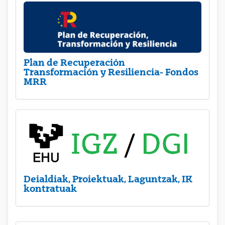
Plan de Recuperación
Transformación y Resiliencia- Fondos
MRR
Deialdiak, Proiektuak, Laguntzak, IK
kontratuak