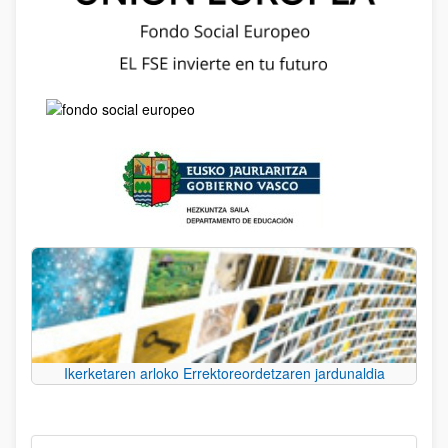
Ikerketaren arloko Errektoreordetzaren jardunaldia