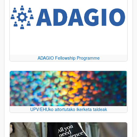
ADAGIO Fellowship Programme
UPV/EHUko aitortutako ikerketa taldeak