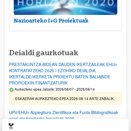
Nazioarteko I+G Proiektuak
Deialdi gaurkotuak
PRESTAKUNTZA BIDEAN DAUDEN IKERTZAILEAK EHUn
KONTRATATZEKO 2026 I EZOHIKO DEIALDIA,
IKERTALDE/IKERKETA PROIEKTU BATEN BALIABIDE
PROPIOEKIN FINANTZATURIK
Aurkezteko epea zabalik: 2026/08/07 - 2026/08/14
ESKAERAK AURKEZTEKO EPEA 2026-08-14 ARTE ZABALIK.
UPV/EHUn Azpiegitura Zientifikoa eta Funts Bibliografikoak
erosi eta berritzeko laguntzak 2026
Izapide irekia