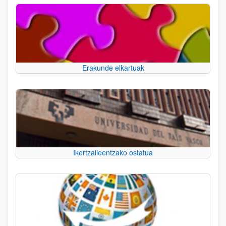
Erakunde elkartuak
Ikertzaileentzako ostatua