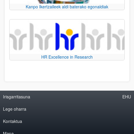
Kanpo Ikertzaileek aldi baterako egonaldiak
HR Excellence in Research
Irisgarritasuna
EHU
Lege oharra
Kontaktua
Mapa