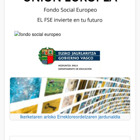
Ikerketaren arloko Errektoreordetzaren jardunaldia