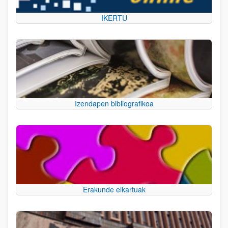
IKERTU
Izendapen bibliografikoa
Erakunde elkartuak