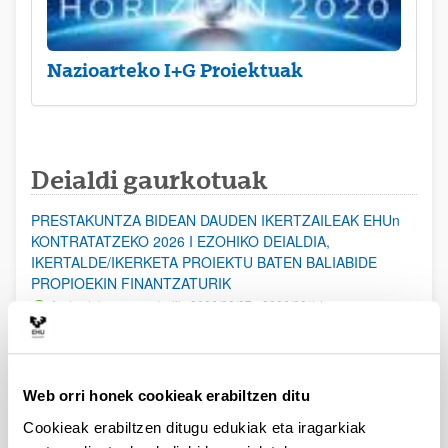
Nazioarteko I+G Proiektuak
Deialdi gaurkotuak
PRESTAKUNTZA BIDEAN DAUDEN IKERTZAILEAK EHUn
KONTRATATZEKO 2026 I EZOHIKO DEIALDIA,
IKERTALDE/IKERKETA PROIEKTU BATEN BALIABIDE
PROPIOEKIN FINANTZATURIK
Aurkezteko epea zabalik: 2026/08/07 - 2026/08/14
ESKAERAK AURKEZTEKO EPEA 2026-08-14 ARTE ZABALIK.
UPV/EHUn Azpiegitura Zientifikoa eta Funts Bibliografikoak
Web orri honek cookieak erabiltzen ditu
erosi eta berritzeko laguntzak 2026
Izapide irekia
Cookieak erabiltzen ditugu edukiak eta iragarkiak