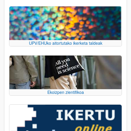
UPV/EHUko aitortutako ikerketa taldeak
Ekoizpen zientifikoa