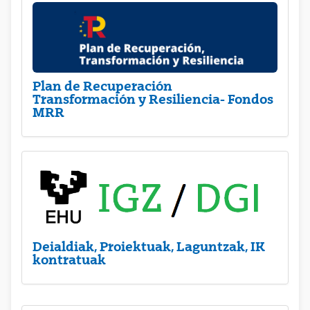
Plan de Recuperación
Transformación y Resiliencia- Fondos
MRR
Deialdiak, Proiektuak, Laguntzak, IK
kontratuak