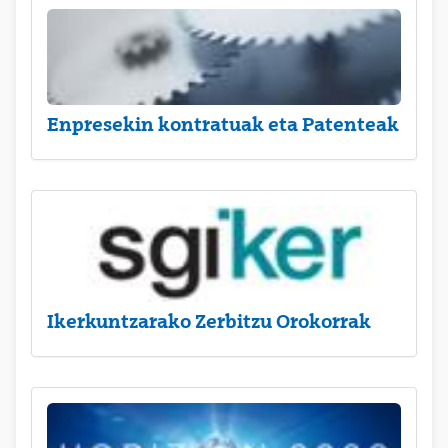
Enpresekin kontratuak eta Patenteak
Ikerkuntzarako Zerbitzu Orokorrak