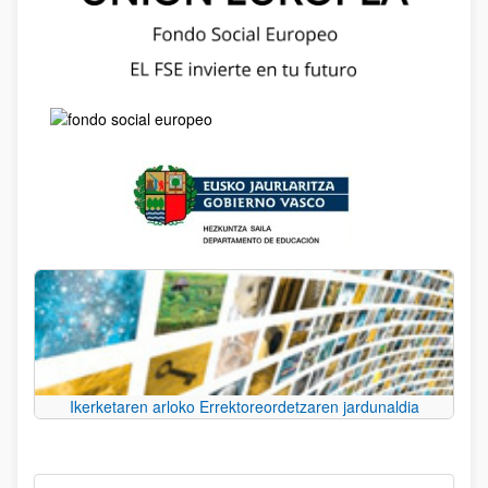
Ikerketaren arloko Errektoreordetzaren jardunaldia