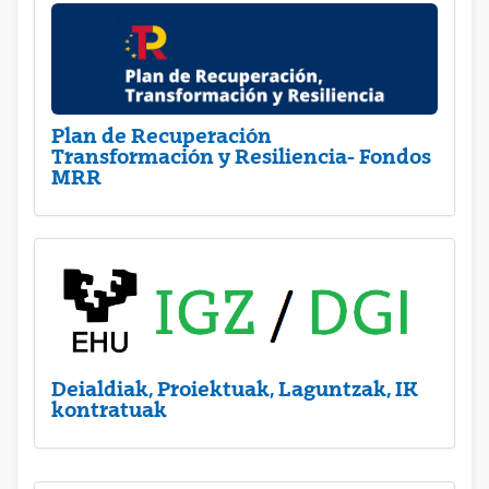
Plan de Recuperación
Transformación y Resiliencia- Fondos
MRR
Deialdiak, Proiektuak, Laguntzak, IK
kontratuak