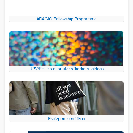
ADAGIO Fellowship Programme
UPV/EHUko aitortutako ikerketa taldeak
Ekoizpen zientifikoa