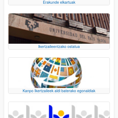
Erakunde elkartuak
Ikertzaileentzako ostatua
Kanpo Ikertzaileek aldi baterako egonaldiak