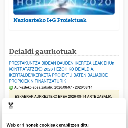
Nazioarteko I+G Proiektuak
Deialdi gaurkotuak
PRESTAKUNTZA BIDEAN DAUDEN IKERTZAILEAK EHUn
KONTRATATZEKO 2026 I EZOHIKO DEIALDIA,
IKERTALDE/IKERKETA PROIEKTU BATEN BALIABIDE
PROPIOEKIN FINANTZATURIK
Aurkezteko epea zabalik: 2026/08/07 - 2026/08/14
ESKAERAK AURKEZTEKO EPEA 2026-08-14 ARTE ZABALIK.
UPV/EHUn Azpiegitura Zientifikoa eta Funts Bibliografikoak
erosi eta berritzeko laguntzak 2026
Izapide irekia
Web orri honek cookieak erabiltzen ditu