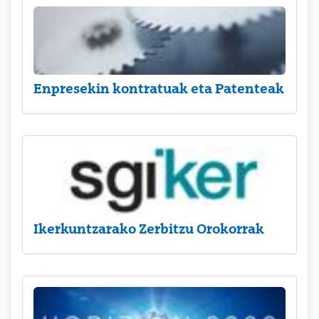
Enpresekin kontratuak eta Patenteak
Ikerkuntzarako Zerbitzu Orokorrak