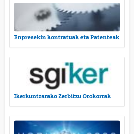
Enpresekin kontratuak eta Patenteak
Ikerkuntzarako Zerbitzu Orokorrak