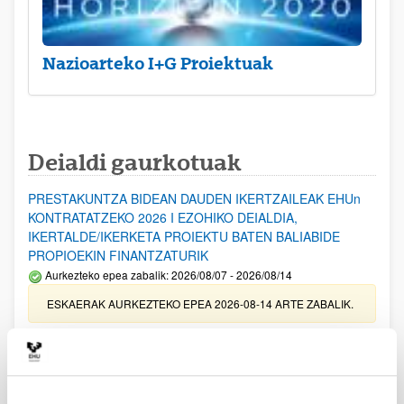
Nazioarteko I+G Proiektuak
Deialdi gaurkotuak
PRESTAKUNTZA BIDEAN DAUDEN IKERTZAILEAK EHUn
KONTRATATZEKO 2026 I EZOHIKO DEIALDIA,
IKERTALDE/IKERKETA PROIEKTU BATEN BALIABIDE
PROPIOEKIN FINANTZATURIK
Aurkezteko epea zabalik: 2026/08/07 - 2026/08/14
ESKAERAK AURKEZTEKO EPEA 2026-08-14 ARTE ZABALIK.
UPV/EHUn Azpiegitura Zientifikoa eta Funts Bibliografikoak
erosi eta berritzeko laguntzak 2026
Izapide irekia