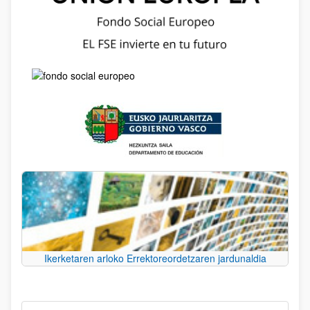
Ikerketaren arloko Errektoreordetzaren jardunaldia