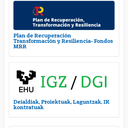
Plan de Recuperación
Transformación y Resiliencia- Fondos
MRR
Deialdiak, Proiektuak, Laguntzak, IK
kontratuak