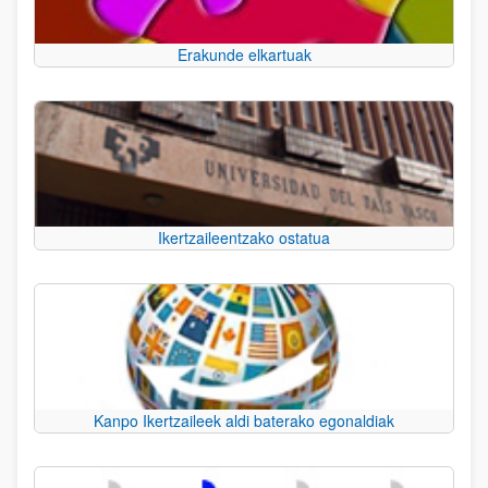
Erakunde elkartuak
Ikertzaileentzako ostatua
Kanpo Ikertzaileek aldi baterako egonaldiak