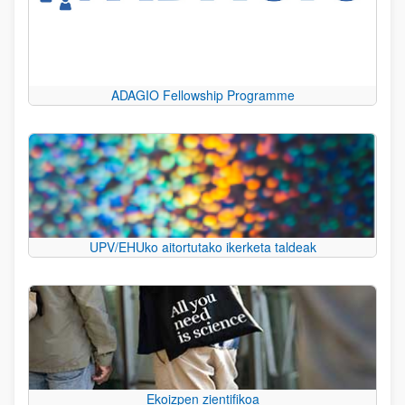
ADAGIO Fellowship Programme
UPV/EHUko aitortutako ikerketa taldeak
Ekoizpen zientifikoa