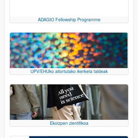
ADAGIO Fellowship Programme
UPV/EHUko aitortutako ikerketa taldeak
Ekoizpen zientifikoa