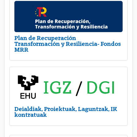
Plan de Recuperación
Transformación y Resiliencia- Fondos
MRR
Deialdiak, Proiektuak, Laguntzak, IK
kontratuak