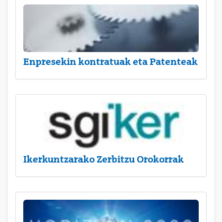
Enpresekin kontratuak eta Patenteak
Ikerkuntzarako Zerbitzu Orokorrak