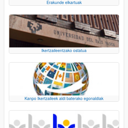
Erakunde elkartuak
Ikertzaileentzako ostatua
Kanpo Ikertzaileek aldi baterako egonaldiak