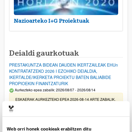
Nazioarteko I+G Proiektuak
Deialdi gaurkotuak
PRESTAKUNTZA BIDEAN DAUDEN IKERTZAILEAK EHUn
KONTRATATZEKO 2026 I EZOHIKO DEIALDIA,
IKERTALDE/IKERKETA PROIEKTU BATEN BALIABIDE
PROPIOEKIN FINANTZATURIK
Aurkezteko epea zabalik: 2026/08/07 - 2026/08/14
ESKAERAK AURKEZTEKO EPEA 2026-08-14 ARTE ZABALIK.
UPV/EHUn Azpiegitura Zientifikoa eta Funts Bibliografikoak
erosi eta berritzeko laguntzak 2026
Izapide irekia
Web orri honek cookieak erabiltzen ditu