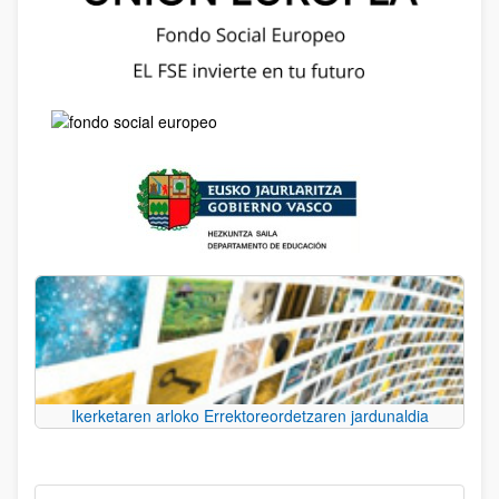
Ikerketaren arloko Errektoreordetzaren jardunaldia