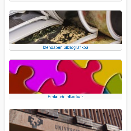
Izendapen bibliografikoa
Erakunde elkartuak