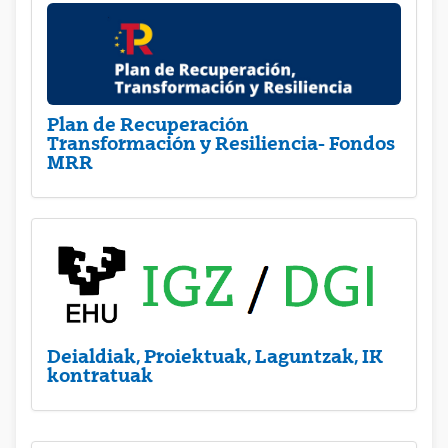
Plan de Recuperación
Transformación y Resiliencia- Fondos
MRR
Deialdiak, Proiektuak, Laguntzak, IK
kontratuak