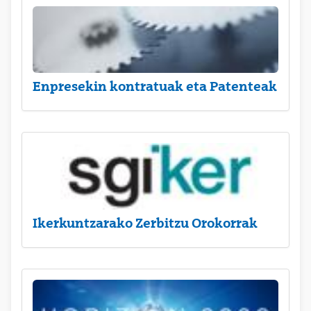
Enpresekin kontratuak eta Patenteak
Ikerkuntzarako Zerbitzu Orokorrak