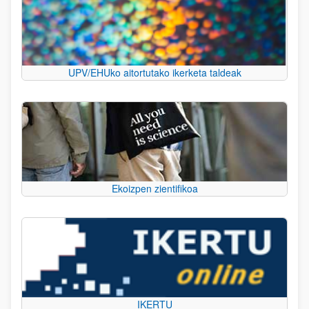
UPV/EHUko aitortutako ikerketa taldeak
Ekoizpen zientifikoa
IKERTU