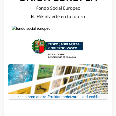
Ikerketaren arloko Errektoreordetzaren jardunaldia