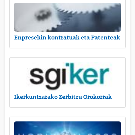
Enpresekin kontratuak eta Patenteak
Ikerkuntzarako Zerbitzu Orokorrak