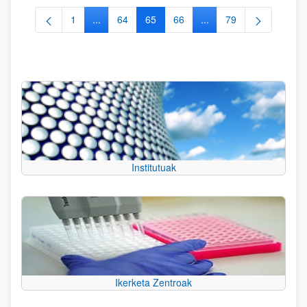
1
...
64
65
66
...
79
Orrialdea
Intermediate Pages Use TAB to navigate.
Orrialdea
Orrialdea
Orrialdea
Intermediate Pages Use
Orrialdea
Institutuak
Ikerketa Zentroak