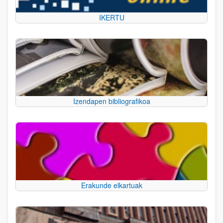
IKERTU
Izendapen bibliografikoa
Erakunde elkartuak