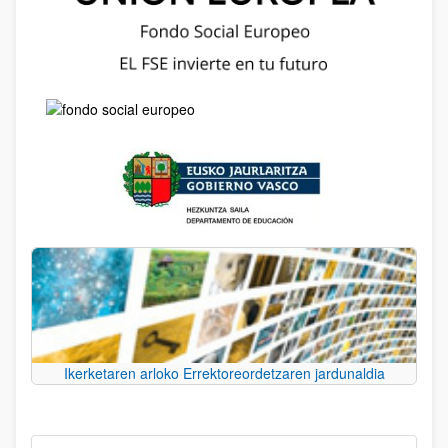
Ikerketaren arloko Errektoreordetzaren jardunaldia