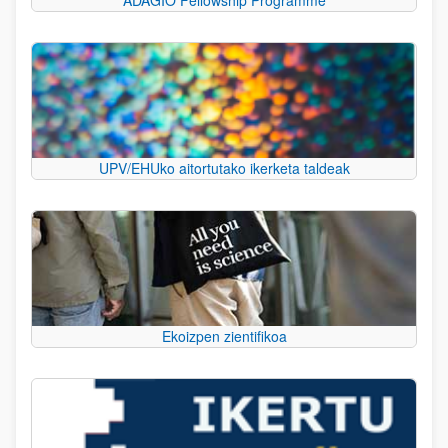
UPV/EHUko aitortutako ikerketa taldeak
Ekoizpen zientifikoa