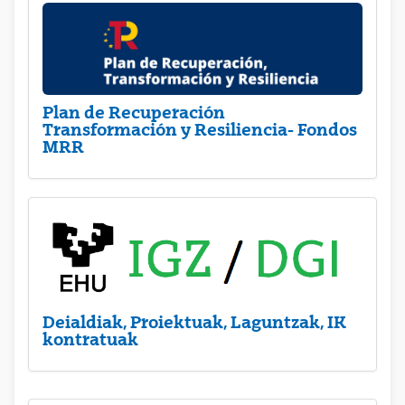
Plan de Recuperación
Transformación y Resiliencia- Fondos
MRR
Deialdiak, Proiektuak, Laguntzak, IK
kontratuak