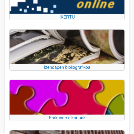
IKERTU
Izendapen bibliografikoa
Erakunde elkartuak