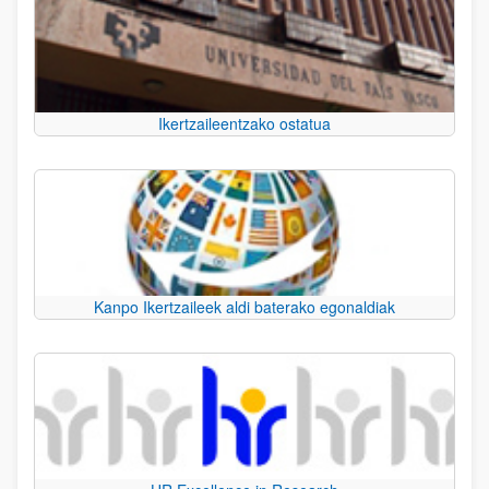
Ikertzaileentzako ostatua
Kanpo Ikertzaileek aldi baterako egonaldiak