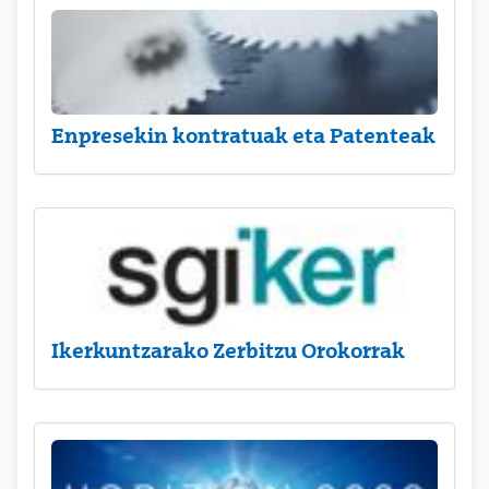
Enpresekin kontratuak eta Patenteak
Ikerkuntzarako Zerbitzu Orokorrak