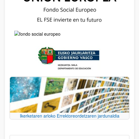
Ikerketaren arloko Errektoreordetzaren jardunaldia